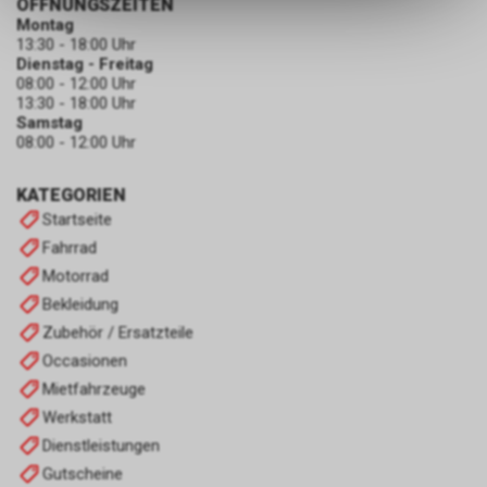
ÖFFNUNGSZEITEN
dass die gespeicherten Daten
Montag
keinerlei Rückschlüsse auf Ihre
13:30 - 18:00 Uhr
Dienstag - Freitag
persönlichen Informationen
08:00 - 12:00 Uhr
zulassen.
13:30 - 18:00 Uhr
Samstag
08:00 - 12:00 Uhr
KATEGORIEN
Startseite
Fahrrad
Motorrad
Bekleidung
Zubehör / Ersatzteile
Occasionen
Mietfahrzeuge
Werkstatt
Dienstleistungen
Gutscheine