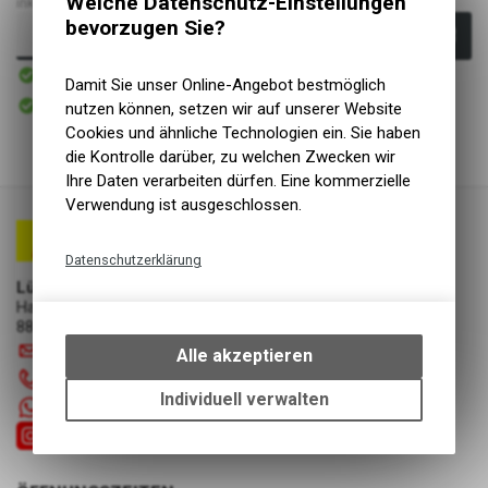
Welche Datenschutz-Einstellungen
inkl. MwSt., zzgl.
Versandkosten
bevorzugen Sie?
In den Warenkorb
Sofort verfügbar
Versand
Damit Sie unser Online-Angebot bestmöglich
Sofort abholbar
nutzen können, setzen wir auf unserer Website
Abholung Lüscher Motor- & Bike World
Cookies und ähnliche Technologien ein. Sie haben
die Kontrolle darüber, zu welchen Zwecken wir
Ihre Daten verarbeiten dürfen. Eine kommerzielle
Verwendung ist ausgeschlossen.
Datenschutzerklärung
Lüscher Motor- & Bike World
Technische Funktionen
Hauptstrasse 29a
Wir erfassen und speichern
8867 Niederurnen
bestimmte Interaktionen und
info
@
luscherag.ch
Alle akzeptieren
Einstellungen auf Ihrem Gerät,
055 610 31 31
um die grundlegenden
Individuell verwalten
+41 55 6103131
Funktionen unseres Online-
Angebots, wie die Verwendung
des Warenkorbs, zu
ermöglichen. Bitte beachten Sie,