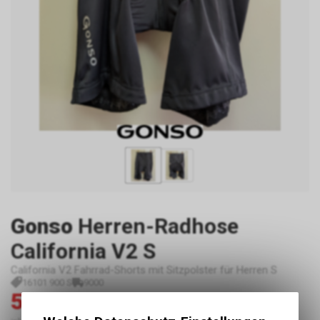
Gonso
Herren-Radhose
California V2 S
California V2 Fahrrad-Shorts mit Sitzpolster für Herren S
16101 900 S
9000
59.00
119.90
CHF
CHF