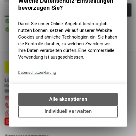
Welche Datenschutz-Einstellungen
inkl. MwSt., zzgl.
Versandkosten
bevorzugen Sie?
In den Warenkorb
Sofort verfügbar
Versand
Damit Sie unser Online-Angebot bestmöglich
Sofort abholbar
nutzen können, setzen wir auf unserer Website
Abholung Lüscher Motor- & Bike World
Cookies und ähnliche Technologien ein. Sie haben
die Kontrolle darüber, zu welchen Zwecken wir
Ihre Daten verarbeiten dürfen. Eine kommerzielle
Verwendung ist ausgeschlossen.
Datenschutzerklärung
Lüscher Motor- & Bike World
Technische Funktionen
Hauptstrasse 29a
Wir erfassen und speichern
8867 Niederurnen
bestimmte Interaktionen und
info
@
luscherag.ch
Alle akzeptieren
Einstellungen auf Ihrem Gerät,
055 610 31 31
um die grundlegenden
Individuell verwalten
+41 55 6103131
Funktionen unseres Online-
Angebots, wie die Verwendung
des Warenkorbs, zu
ermöglichen. Bitte beachten Sie,