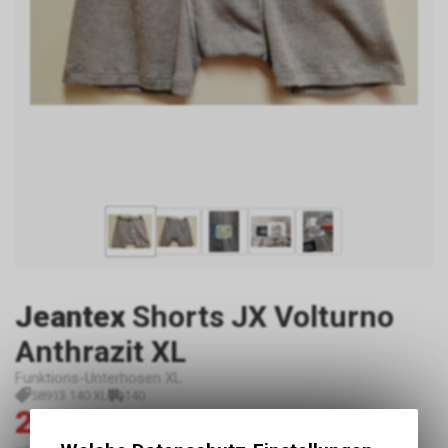
Jeantex
Shorts JX Volturno
Anthrazit XL
Funktions-Unterhosen XL
58913 140 XL
140
20.00
45.00
CHF
CHF