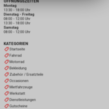
ÖFFNUNGSZEITEN
dass die gespeicherten Daten
Montag
keinerlei Rückschlüsse auf Ihre
13:30 - 18:00 Uhr
Dienstag - Freitag
persönlichen Informationen
08:00 - 12:00 Uhr
zulassen.
13:30 - 18:00 Uhr
Samstag
08:00 - 12:00 Uhr
KATEGORIEN
Startseite
Fahrrad
Motorrad
Bekleidung
Zubehör / Ersatzteile
Occasionen
Mietfahrzeuge
Werkstatt
Dienstleistungen
Gutscheine