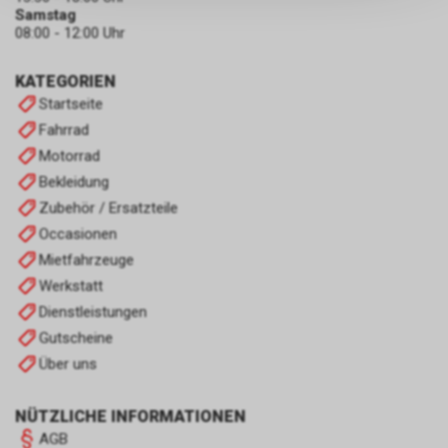
persönlichen Informationen
Samstag
zulassen.
08:00 - 12:00 Uhr
KATEGORIEN
Startseite
Fahrrad
Motorrad
Bekleidung
Zubehör / Ersatzteile
Occasionen
Mietfahrzeuge
Werkstatt
Dienstleistungen
Gutscheine
Über uns
NÜTZLICHE INFORMATIONEN
AGB