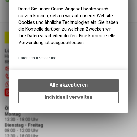
Abholung Lüscher Motor- & Bike World
Damit Sie unser Online-Angebot bestmöglich
nutzen können, setzen wir auf unserer Website
Cookies und ähnliche Technologien ein. Sie haben
die Kontrolle darüber, zu welchen Zwecken wir
Ihre Daten verarbeiten dürfen. Eine kommerzielle
Verwendung ist ausgeschlossen.
Lüscher Motor- & Bike World
Hauptstrasse 29a
Datenschutzerklärung
8867 Niederurnen
Technische Funktionen
info
@
luscherag.ch
Wir erfassen und speichern
055 610 31 31
bestimmte Interaktionen und
+41 55 6103131
Alle akzeptieren
Einstellungen auf Ihrem Gerät,
um die grundlegenden
Individuell verwalten
Funktionen unseres Online-
ÖFFNUNGSZEITEN
Angebots, wie die Verwendung
Montag
des Warenkorbs, zu
13:30 - 18:00 Uhr
ermöglichen. Bitte beachten Sie,
Dienstag - Freitag
dass die gespeicherten Daten
08:00 - 12:00 Uhr
keinerlei Rückschlüsse auf Ihre
13:30 - 18:00 Uhr