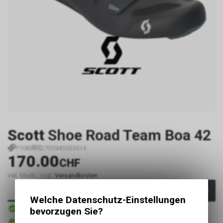
Scott
Shoe Road Team Boa 42
P1083
2705945533014
170.00
CHF
inkl. MwSt., zzgl.
Versandkosten
In den Warenkorb
Welche Datenschutz-Einstellungen
Sofort verfügbar
bevorzugen Sie?
Versand
Sofort abholbar