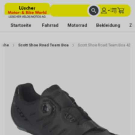
FACHKUNDIGE BERATUNG
BESTE AUSWAHL
MIT BEGEISTERUNG FÜR DICH DA
Startseite
Fahrrad
Motorrad
Bekleidung
Zu
huhe
Scott Shoe Road Team Boa
Scott Shoe Road Team Boa 42