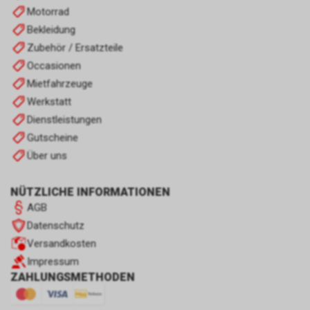
Motorrad
Bekleidung
Zubehör / Ersatzteile
Occasionen
Mietfahrzeuge
Werkstatt
Dienstleistungen
Gutscheine
Über uns
NÜTZLICHE INFORMATIONEN
AGB
Datenschutz
Versandkosten
Impressum
ZAHLUNGSMETHODEN