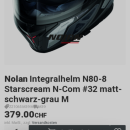
Nolan
Integralhelm N80-8
Starscream N-Com #32 matt-
schwarz-grau M
Z21065 M39 M
M39
379.00
CHF
inkl. MwSt., zzgl.
Versandkosten