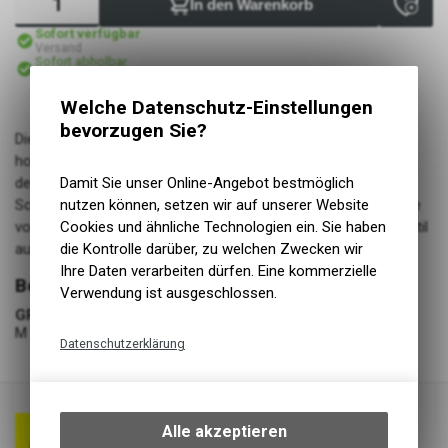
In den Warenkorb
Sofort verfügbar
Versand
Sofort abholbar
Abholung Lüscher Motor- & Bike World
Welche Datenschutz-Einstellungen
bevorzugen Sie?
Die Spitze der Polycarbonat-Integralhelme, Nachfolger des
hochgelobten N87. Mit seinem kühnen und modernen Design
definiert dieser Helm Exzellenz neu. Jedes Detail, von der
Damit Sie unser Online-Angebot bestmöglich
Schale bis zu den strategisch platzierten Lufteinlässen, wurde
nutzen können, setzen wir auf unserer Website
von Nolan entworfen. Erlebe unvergleichlichen Komfort und Stil
Cookies und ähnliche Technologien ein. Sie haben
auf Deinen Fahrten.
die Kontrolle darüber, zu welchen Zwecken wir
Ihre Daten verarbeiten dürfen. Eine kommerzielle
Bekleidung
Verwendung ist ausgeschlossen.
GRÖSSE
M
Datenschutzerklärung
Technische Funktionen
Wir erfassen und speichern
bestimmte Interaktionen und
Alle akzeptieren
Einstellungen auf Ihrem Gerät,