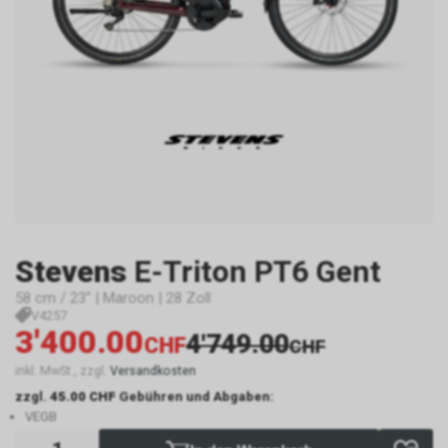
Stevens
E-Triton PT6 Gent
58 cm / 23" | Maroon | 28 Zoll
V4257
3'400.00
4'749.00
CHF
CHF
inkl. MwSt., zzgl.
Versandkosten
zzgl.
45.00 CHF
Gebühren und Abgaben:
VEGB