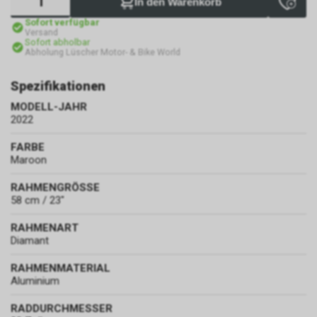
In den Warenkorb
Sofort verfügbar
Versand
Sofort abholbar
Abholung Lüscher Motor- & Bike World
Spezifikationen
MODELL-JAHR
2022
FARBE
Maroon
RAHMENGRÖSSE
58 cm / 23"
RAHMENART
Diamant
RAHMENMATERIAL
Aluminium
RADDURCHMESSER