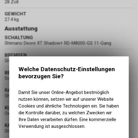
28 Zoll
GEWICHT
27.4 kg
Ausstattung
SCHALTUNG
Shimano Deore XT Shadow+ RD-M8000-GS 11-Gang
BREMSEN
Shimano BR-M6000
Welche Datenschutz-Einstellungen
BEREIFUNG
bevorzugen Sie?
Schwalbe Marathon E-Plus Performance 50-622
RADSATZ
Damit Sie unser Online-Angebot bestmöglich
Shimano Deore XT FH-M8010 HB-M8010
nutzen können, setzen wir auf unserer Website
Cookies und ähnliche Technologien ein. Sie haben
KURBELGARNITUR
die Kontrolle darüber, zu welchen Zwecken wir
Oxygen E-Scorpo
Ihre Daten verarbeiten dürfen. Eine kommerzielle
KASSETTE
Verwendung ist ausgeschlossen.
Shimano Deore CS-M5100, 11fach