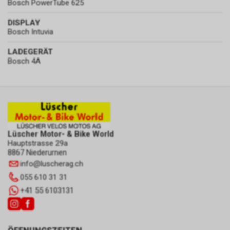
Bosch PowerTube 625
DISPLAY
Bosch Intuvia
LADEGERÄT
Bosch 4A
Lüscher Motor- & Bike World
Hauptstrasse 29a
8867 Niederurnen
info
@
luscherag.ch
055 610 31 31
+41 55 6103131