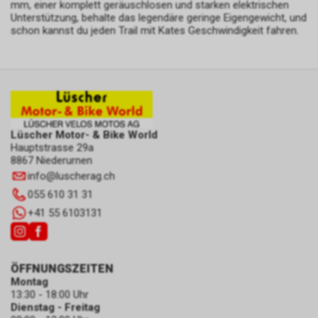
mm, einer komplett geräuschlosen und starken elektrischen
Unterstützung, behalte das legendäre geringe Eigengewicht, und
schon kannst du jeden Trail mit Kates Geschwindigkeit fahren.
Lüscher Motor- & Bike World
Hauptstrasse 29a
8867 Niederurnen
info
@
luscherag.ch
055 610 31 31
+41 55 6103131
ÖFFNUNGSZEITEN
Montag
13:30 - 18:00 Uhr
Dienstag - Freitag