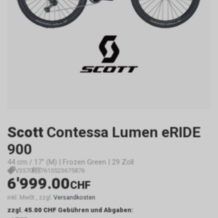
Scott
Contessa Lumen eRIDE
900
44 cm / 17" (M) | Frozen Green | 29 Zoll
V3570
7615523675876
6'999.00
CHF
inkl. MwSt., zzgl.
Versandkosten
zzgl.
45.00 CHF
Gebühren und Abgaben: