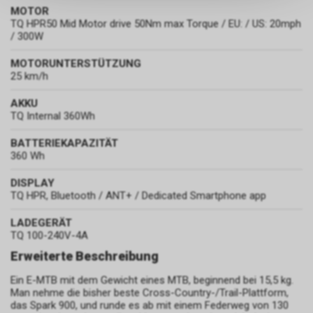
keinerlei Rückschlüsse auf Ihre
MOTOR
persönlichen Informationen
TQ HPR50 Mid Motor drive 50Nm max Torque / EU: / US: 20mph
zulassen.
/ 300W
MOTORUNTERSTÜTZUNG
25 km/h
AKKU
TQ Internal 360Wh
BATTERIEKAPAZITÄT
360 Wh
DISPLAY
TQ HPR, Bluetooth / ANT+ / Dedicated Smartphone app
LADEGERÄT
TQ 100-240V-4A
Erweiterte Beschreibung
Ein E-MTB mit dem Gewicht eines MTB, beginnend bei 15,5 kg.
Man nehme die bisher beste Cross-Country-/Trail-Plattform,
das Spark 900, und runde es ab mit einem Federweg von 130