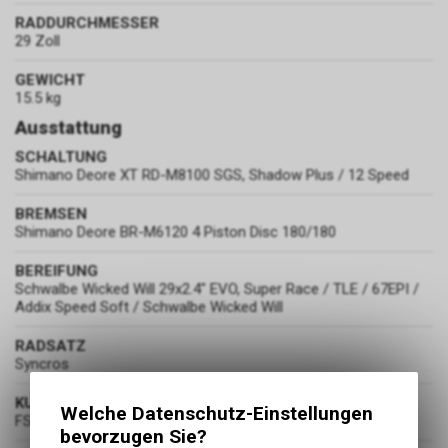
RADDURCHMESSER
29 Zoll
GEWICHT
15.5 kg
Ausstattung
SCHALTUNG
Shimano Deore XT RD-M8100 SGS, Shadow Plus / 12 Speed
BREMSEN
Shimano Deore BR-M6120 4 Piston Disc 180/180
BEREIFUNG
Schwalbe Wicked Will 29x2.4" EVO, Super Race / TLE / 67EPI /
Addix Speed Soft / Schwalbe Wicked Will
RADSATZ
Syncros
KURBELGARNITUR
Welche Datenschutz-Einstellungen
FSA Alloy crankset / 175mm / 34T
bevorzugen Sie?