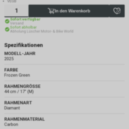
VEGB
In den Warenkorb
Sofort verfügbar
Versand
Sofort abholbar
Abholung Lüscher Motor- & Bike World
Spezifikationen
MODELL-JAHR
2025
FARBE
Frozen Green
RAHMENGRÖSSE
44 cm / 17" (M)
RAHMENART
Diamant
RAHMENMATERIAL
Carbon