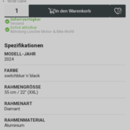
VEGB Cube
In den Warenkorb
Sofort verfügbar
Versand
Sofort abholbar
Abholung Lüscher Motor- & Bike World
Spezifikationen
MODELL-JAHR
2024
FARBE
switchblue´n´black
RAHMENGRÖSSE
55 cm / 22" (XXL)
RAHMENART
Diamant
RAHMENMATERIAL
Aluminium