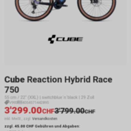
Cube
Reaction Hybrid Race
750
55 cm / 22" (XXL) | switchblue´n´black | 29 Zoll
V993
4054571442895
3'299.00
3'799.00
CHF
CHF
inkl. MwSt., zzgl.
Versandkosten
zzgl.
45.00 CHF
Gebühren und Abgaben: