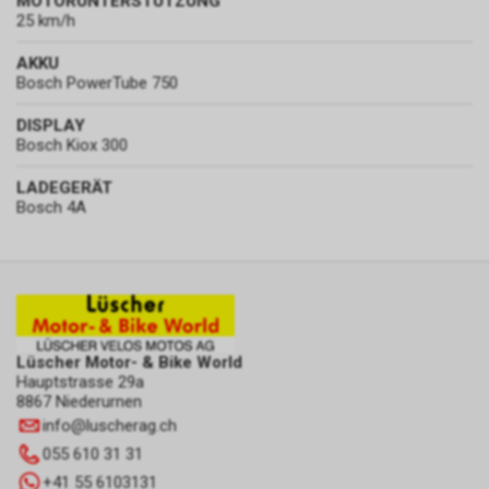
MOTORUNTERSTÜTZUNG
25 km/h
AKKU
Bosch PowerTube 750
DISPLAY
Bosch Kiox 300
LADEGERÄT
Bosch 4A
Lüscher Motor- & Bike World
Hauptstrasse 29a
8867 Niederurnen
info
@
luscherag.ch
055 610 31 31
+41 55 6103131