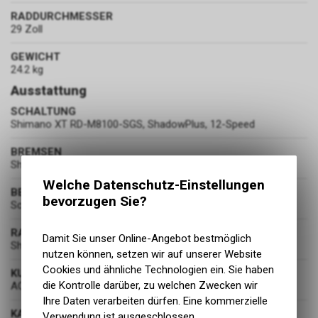
RADDURCHMESSER
29 Zoll
GEWICHT
24.2 kg
Ausstattung
SCHALTUNG
Shimano XT RD-M8100-SGS, ShadowPlus, 12-Speed
BREMSEN
Shimano BR-MT420, Hydr. Disc Brake (203/203)
Welche Datenschutz-Einstellungen
BEREIFUNG
bevorzugen Sie?
Schwalbe Smart Sam, Active, 2.6
RADSATZ
Damit Sie unser Online-Angebot bestmöglich
Shimano HB-MT400-B / FH-MT410-B
nutzen können, setzen wir auf unserer Website
Cookies und ähnliche Technologien ein. Sie haben
KURBELGARNITUR
die Kontrolle darüber, zu welchen Zwecken wir
ACID E-Crank, 38T, 175mm
Ihre Daten verarbeiten dürfen. Eine kommerzielle
KASSETTE
Verwendung ist ausgeschlossen.