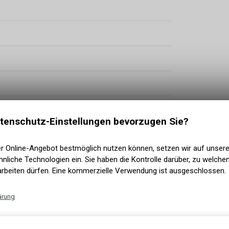
tenschutz-Einstellungen bevorzugen Sie?
er Online-Angebot bestmöglich nutzen können, setzen wir auf unser
nliche Technologien ein. Sie haben die Kontrolle darüber, zu welch
hadowPlus, 12-Speed
arbeiten dürfen. Eine kommerzielle Verwendung ist ausgeschlossen.
00/200)
ärung
Technische Funktionen
nce, Double Defense, 2.6, Next Gen
Wir erfassen und speichern bestimmte Interaktionen und Einstellun