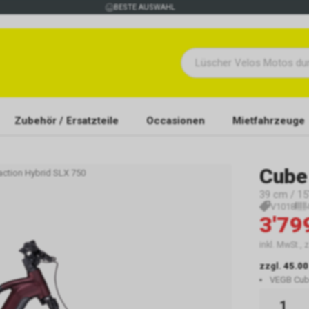
BESTE AUSWAHL
Zubehör / Ersatzteile
Occasionen
Mietfahrzeuge
Cube
ction Hybrid SLX 750
39 cm / 15"
V1018
3'79
inkl. MwSt., 
zzgl.
45.00
VEGB Cu