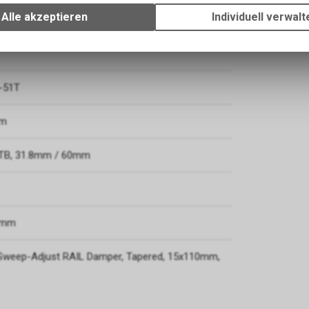
Ihrem Gerät, um die grundlegenden Funktionen unseres Online-Angeb
Alle akzeptieren
Individuell verwalt
T410-B
Verwendung des Warenkorbs, zu ermöglichen. Bitte beachten Sie, d
gespeicherten Daten keinerlei Rückschlüsse auf Ihre persönlichen I
zulassen.
-51T
mm
TB, 31.8mm / 60mm
.9mm
 Sweep-Adjust RAIL Damper, Tapered, 15x110mm,