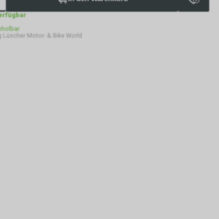
verfügbar
bholbar
 Lüscher Motor- & Bike World