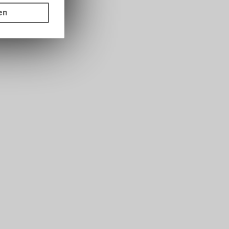
ots, wie die
en
ass die
nformationen