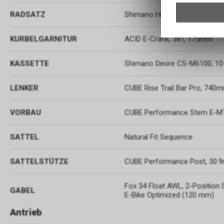
RADSATZ
Shimano HB-MT400-B / FH-M
KURBELGARNITUR
ACID E-Crank, 38T, 175mm
KASSETTE
Shimano Deore CS-M6100, 10
LENKER
CUBE Rise Trail Bar Pro, 740
VORBAU
CUBE Performance Stem E-M
SATTEL
Natural Fit Sequence
SATTELSTÜTZE
CUBE Performance Post, 30
Fox 34 Float AWL, 2-Position
GABEL
E-Bike Optimized (120 mm)
Antrieb