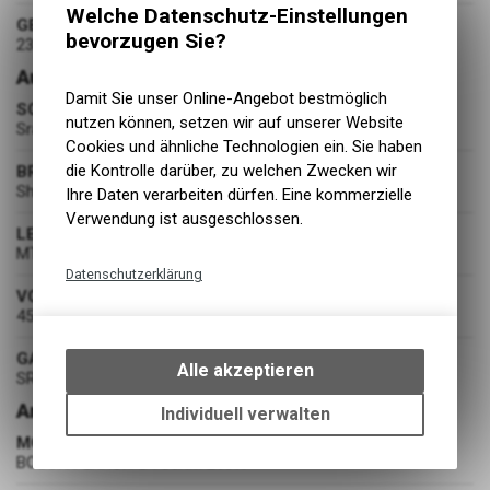
Welche Datenschutz-Einstellungen
GEWICHT
bevorzugen Sie?
23 kg
Ausstattung
Damit Sie unser Online-Angebot bestmöglich
SCHALTUNG
nutzen können, setzen wir auf unserer Website
Sram SX Eagle 12-Gang
Cookies und ähnliche Technologien ein. Sie haben
die Kontrolle darüber, zu welchen Zwecken wir
BREMSEN
Shimano BR-MT420 180/180
Ihre Daten verarbeiten dürfen. Eine kommerzielle
Verwendung ist ausgeschlossen.
LENKER
MTB Rise
Datenschutzerklärung
VORBAU
Technische Funktionen
45mm
Wir erfassen und speichern
GABEL
bestimmte Interaktionen und
Alle akzeptieren
SR Suntour XCR34 Air (120 mm)
Einstellungen auf Ihrem Gerät,
um die grundlegenden
Antrieb
Individuell verwalten
Funktionen unseres Online-
MOTOR
Angebots, wie die Verwendung
BOSCH PERF.CX G4 85NM 250W
des Warenkorbs, zu