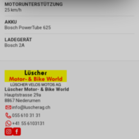
ermöglichen. Bitte beachten Sie,
MOTORUNTERSTÜTZUNG
dass die gespeicherten Daten
25 km/h
keinerlei Rückschlüsse auf Ihre
AKKU
persönlichen Informationen
Bosch PowerTube 625
zulassen.
LADEGERÄT
Bosch 2A
Lüscher Motor- & Bike World
Hauptstrasse 29a
8867 Niederurnen
info
@
luscherag.ch
055 610 31 31
+41 55 6103131