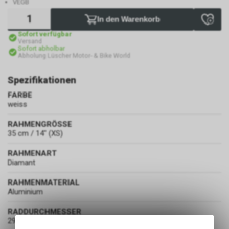
VEGB
In den Warenkorb
Sofort verfügbar
Versand
Sofort abholbar
Abholung Lüscher Motor- & Bike World
Spezifikationen
FARBE
weiss
RAHMENGRÖSSE
35 cm / 14" (XS)
RAHMENART
Diamant
RAHMENMATERIAL
Aluminium
RADDURCHMESSER
29 Zoll