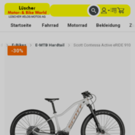
FACHKUNDIGE BERATUNG
BESTE AUSWAHL
MIT BEGEISTERUNG FÜR DICH DA
Startseite
Fahrrad
Motorrad
Bekleidung
Zu
ad
E-Bikes
E-MTB Hardtail
Scott Contessa Active eRIDE 910
-30%