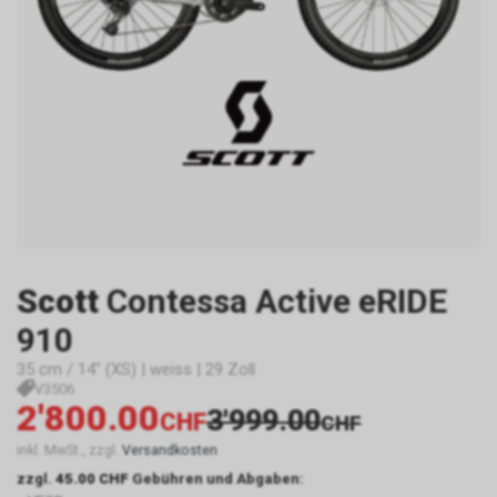
Scott
Contessa Active eRIDE
910
35 cm / 14" (XS) | weiss | 29 Zoll
V3506
2'800.00
3'999.00
CHF
CHF
inkl. MwSt., zzgl.
Versandkosten
zzgl.
45.00 CHF
Gebühren und Abgaben: