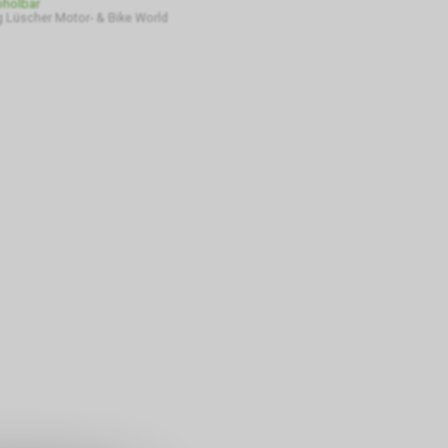
bholbar
 Lüscher Motor- & Bike World