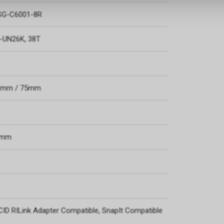
SG-C6001-8R
-UN26K, 38T
.8mm / 75mm
.2mm
ACID RILink Adapter Compatible, SnapIt Compatible