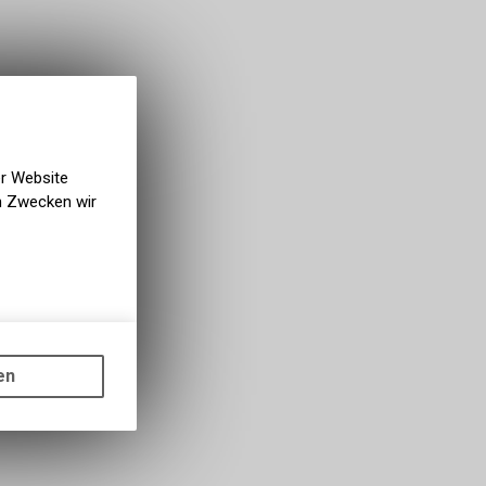
er Website
en Zwecken wir
gen auf
ots, wie die
en
ass die
nformationen