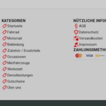
KATEGORIEN
NÜTZLICHE INF
Startseite
AGB
Fahrrad
Datenschutz
Motorrad
Versandkosten
Bekleidung
Impressum
ZAHLUNGSMETH
Zubehör / Ersatzteile
Occasionen
Mietfahrzeuge
Werkstatt
Dienstleistungen
Gutscheine
Über uns