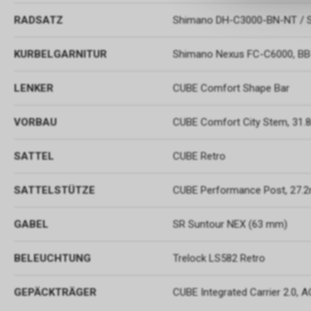
RADSATZ
Shimano DH-C3000-BN-NT / 
KURBELGARNITUR
Shimano Nexus FC-C6000, BB
LENKER
CUBE Comfort Shape Bar
VORBAU
CUBE Comfort City Stem, 31
SATTEL
CUBE Retro
SATTELSTÜTZE
CUBE Performance Post, 27
GABEL
SR Suntour NEX (63 mm)
BELEUCHTUNG
Trelock LS582 Retro
GEPÄCKTRÄGER
CUBE Integrated Carrier 2.0, 