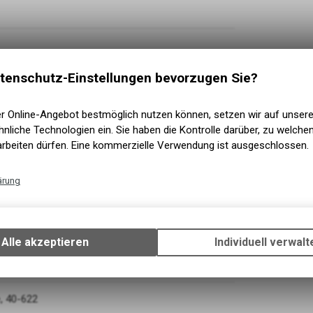
tenschutz-Einstellungen bevorzugen Sie?
er Online-Angebot bestmöglich nutzen können, setzen wir auf unser
nliche Technologien ein. Sie haben die Kontrolle darüber, zu welch
arbeiten dürfen. Eine kommerzielle Verwendung ist ausgeschlossen.
ärung
Technische Funktionen
Wir erfassen und speichern bestimmte Interaktionen und Einstellun
Gang
Ihrem Gerät, um die grundlegenden Funktionen unseres Online-Angeb
Alle akzeptieren
Individuell verwalt
Verwendung des Warenkorbs, zu ermöglichen. Bitte beachten Sie, d
gespeicherten Daten keinerlei Rückschlüsse auf Ihre persönlichen I
zulassen.
e, 40-622