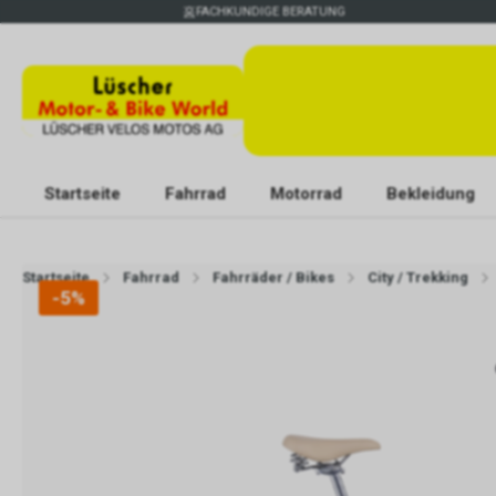
FACHKUNDIGE BERATUNG
Startseite
Fahrrad
Motorrad
Bekleidung
Startseite
Fahrrad
Fahrräder / Bikes
City / Trekking
-5%