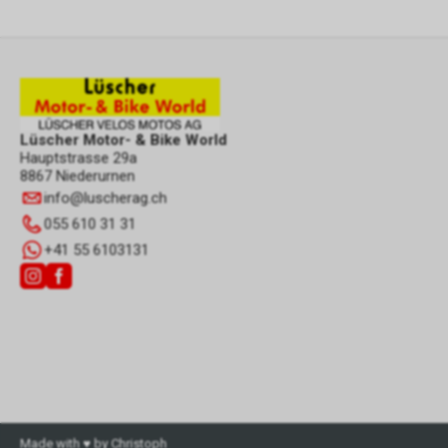
Lüscher Motor- & Bike World
Hauptstrasse 29a
8867 Niederurnen
info
@
luscherag.ch
055 610 31 31
+41 55 6103131
Made with ♥ by Christoph