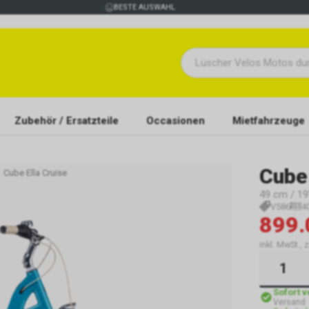
BESTE AUSWAHL
Zubehör / Ersatzteile
Occasionen
Mietfahrzeuge
Cube
Cube Ella Cruise
49 cm / 19"
V586
4
899.
inkl. MwSt., 
Sofort 
Versand