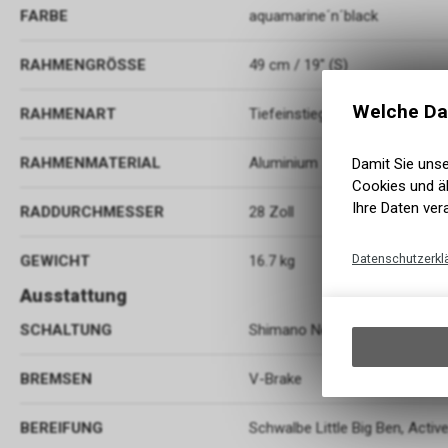
FARBE
aquamarine´n´black
RAHMENGRÖSSE
49 cm / 19" (S)
Welche Da
RAHMENART
Tiefeinstieg
RAHMENMATERIAL
Aluminium
Damit Sie uns
Cookies und äh
Ihre Daten ver
RADDURCHMESSER
28 Zoll
Datenschutzerkl
GEWICHT
16.7 kg
Ausstattung
SCHALTUNG
Shimano Nexus SG-C6001 8-
BREMSEN
V-Brake
BEREIFUNG
Schwalbe Little Big Ben, Activ