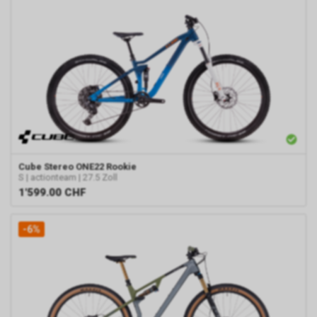
Cube
Stereo ONE22 Rookie
S | actionteam | 27.5 Zoll
1'599.00
CHF
-6%