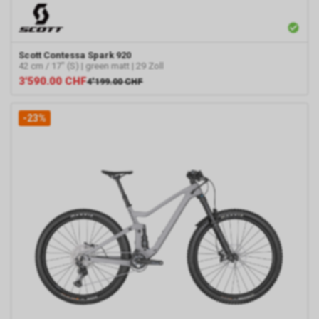
Scott
Contessa Spark 920
42 cm / 17" (S) | green matt | 29 Zoll
3'590.00
CHF
4'199.00
CHF
-23%