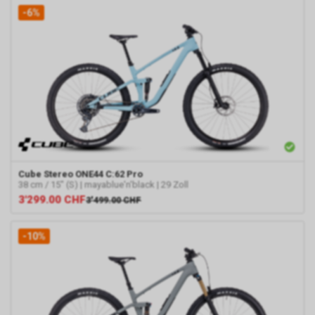
-6%
Cube
Stereo ONE44 C:62 Pro
38 cm / 15" (S) | mayablue'n'black | 29 Zoll
3'299.00
CHF
3'499.00
CHF
-10%