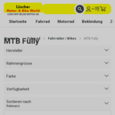
FACHKUNDIGE BERATUNG
BESTE AUSWAHL
MIT BEGEISTERUNG FÜR DICH DA
Startseite
Fahrrad
Motorrad
Bekleidung
Zu
Startseite
MTB Fully
Fahrrad
Fahrräder / Bikes
MTB Fully
Hersteller
Rahmengrösse
Farbe
Verfügbarkeit
Sortieren nach
Relevanz