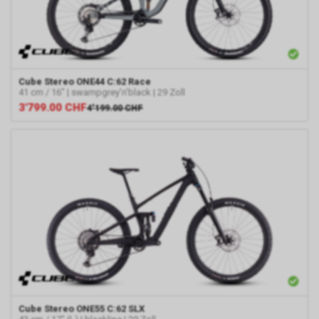
Cube
Stereo ONE44 C:62 Race
41 cm / 16" | swampgrey'n'black | 29 Zoll
3'799.00
CHF
4'199.00
CHF
Cube
Stereo ONE55 C:62 SLX