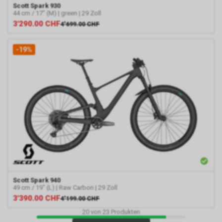
Scott
Spark 930
44 cm / 17" (M) | green | 29 Zoll
3'290.00
CHF
4'699.00
CHF
-19%
Scott
Spark 940
49 cm / 19" (L) | Raw Carbon | 29 Zoll
3'390.00
CHF
4'199.00
CHF
20
von
23
Produkten