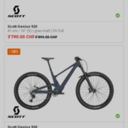
Scott
Genius 920
41 cm / 16" (S) | grau matt | 29 Zoll
3'790.00
CHF
4'899.00
CHF
-18%
Scott
Genius 930