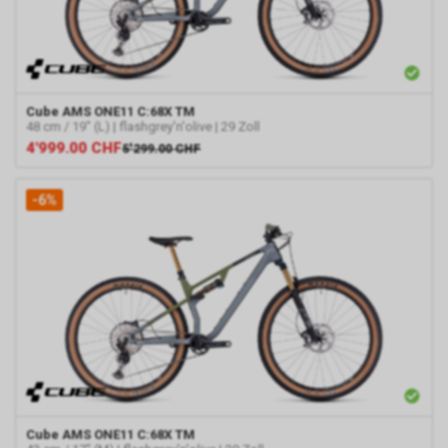
Cube
AMS ONE11 C:68X TM
48 cm / 19" (L) | flashgrey'n'olive | 29 Zoll
4'999.00
CHF
5'299.00
CHF
-6%
Cube
AMS ONE11 C:68X TM