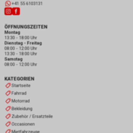
+41 55 6103131
ÖFFNUNGSZEITEN
Montag
13:30 - 18:00 Uhr
Dienstag - Freitag
08:00 - 12:00 Uhr
13:30 - 18:00 Uhr
Samstag
08:00 - 12:00 Uhr
KATEGORIEN
Startseite
Fahrrad
Motorrad
Bekleidung
Zubehör / Ersatzteile
Occasionen
Mietfahrzeuge