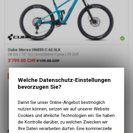
Cube
Stereo ONE55 C:62 SLX
38 cm / 15" (S) | bondiblue'n'grey | 29 Zoll
3'799.00
CHF
4'199.00
CHF
-10%
Welche Datenschutz-Einstellungen
bevorzugen Sie?
Damit Sie unser Online-Angebot bestmöglich
nutzen können, setzen wir auf unserer Website
Cookies und ähnliche Technologien ein. Sie haben
die Kontrolle darüber, zu welchen Zwecken wir
Ihre Daten verarbeiten dürfen. Eine kommerzielle