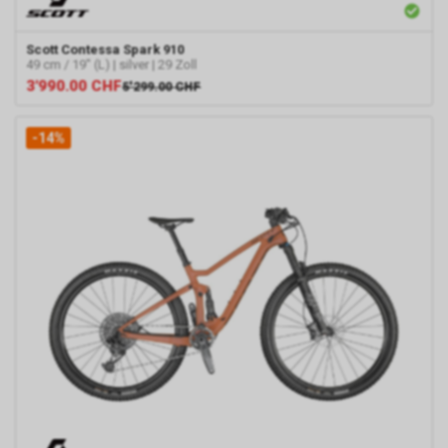
Scott
Contessa Spark 910
49 cm / 19" (L) | silver | 29 Zoll
3'990.00
CHF
5'299.00
CHF
-14%