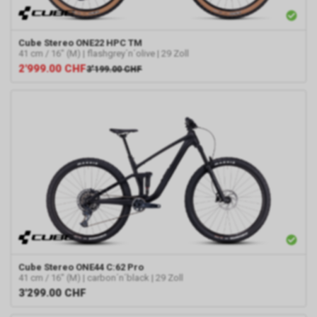
Cube
Stereo ONE22 HPC TM
41 cm / 16" (M) | flashgrey´n´olive | 29 Zoll
2'999.00
CHF
3'199.00
CHF
Cube
Stereo ONE44 C:62 Pro
41 cm / 16" (M) | carbon´n´black | 29 Zoll
3'299.00
CHF