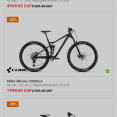
43 cm / 17" (M) | flashgrey'n'olive | 29 Zoll
4'999.00
CHF
5'299.00
CHF
-20%
Cube
Stereo 120 Race
52 cm / 20" (XL) | black anodized | 29 Zoll
1'999.00
CHF
2'499.00
CHF
-28%