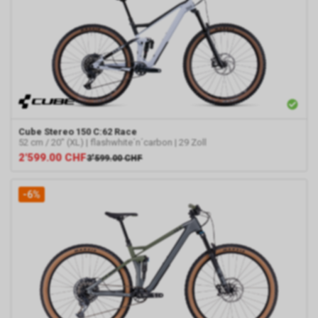
Cube
Stereo 150 C:62 Race
52 cm / 20" (XL) | flashwhite´n´carbon | 29 Zoll
2'599.00
CHF
3'599.00
CHF
-6%