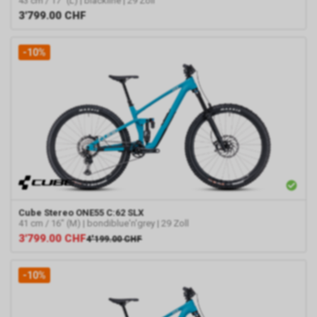
43 cm / 17" (L) | blackline | 29 Zoll
3'799.00
CHF
-10%
Cube
Stereo ONE55 C:62 SLX
41 cm / 16" (M) | bondiblue'n'grey | 29 Zoll
3'799.00
CHF
4'199.00
CHF
-10%