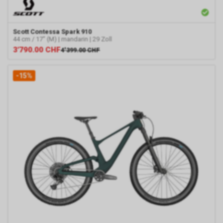
Scott
Contessa Spark 910
44 cm / 17" (M) | mandarin | 29 Zoll
3'790.00
CHF
4'399.00
CHF
-15%