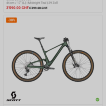
44 cm / 17" (L) | Midnight Teal | 29 Zoll
3'590.00
CHF
4'399.00
CHF
-30%