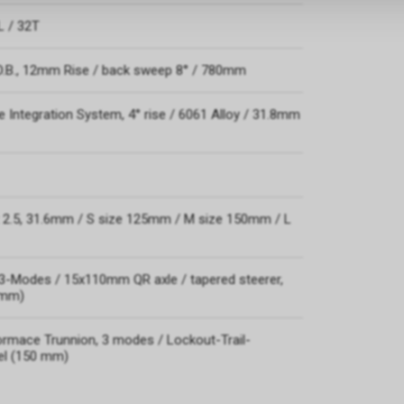
L / 32T
 D.B., 12mm Rise / back sweep 8° / 780mm
 Integration System, 4° rise / 6061 Alloy / 31.8mm
 2.5, 31.6mm / S size 125mm / M size 150mm / L
 3-Modes / 15x110mm QR axle / tapered steerer,
 mm)
rmace Trunnion, 3 modes / Lockout-Trail-
vel (150 mm)