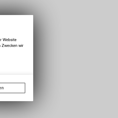
er Website
en Zwecken wir
gen auf
ots, wie die
en
ass die
nformationen