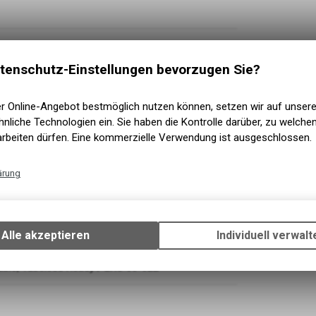
tenschutz-Einstellungen bevorzugen Sie?
er Online-Angebot bestmöglich nutzen können, setzen wir auf unser
nliche Technologien ein. Sie haben die Kontrolle darüber, zu welch
arbeiten dürfen. Eine kommerzielle Verwendung ist ausgeschlossen.
ärung
Technische Funktionen
hadow Plus / 12 Speed
Wir erfassen und speichern bestimmte Interaktionen und Einstellun
Ihrem Gerät, um die grundlegenden Funktionen unseres Online-Angeb
180
Alle akzeptieren
Individuell verwalt
Verwendung des Warenkorbs, zu ermöglichen. Bitte beachten Sie, d
gespeicherten Daten keinerlei Rückschlüsse auf Ihre persönlichen I
able, Tubeless Ready / EXO 66-622
zulassen.