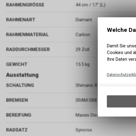
RAHMENGRÖSSE
44 cm / 17" (L)
RAHMENART
Diamant
Welche Da
RAHMENMATERIAL
Carbon
Damit Sie uns
RADDURCHMESSER
29 Zoll
Cookies und äh
Ihre Daten ver
GEWICHT
15.5 kg
Ausstattung
Datenschutzerkl
SCHALTUNG
Shimano XT RD-M8100 SGS, S
BREMSEN
SRAM DB8 4 Piston Disc 200/
BEREIFUNG
Maxxis Dissector / 60TPI Fold
RADSATZ
Syncros