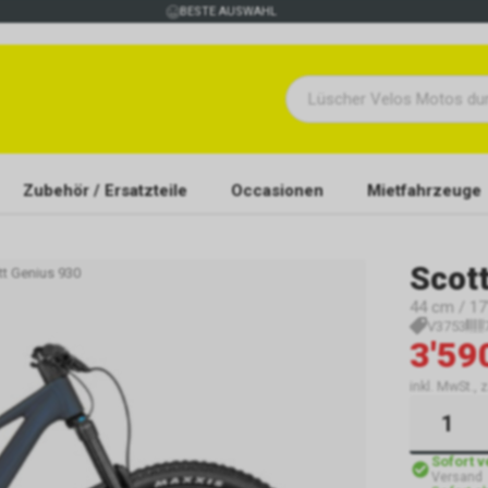
BESTE AUSWAHL
Zubehör / Ersatzteile
Occasionen
Mietfahrzeuge
Scot
tt Genius 930
44 cm / 17"
V3753
3'59
inkl. MwSt., 
Sofort 
Versand