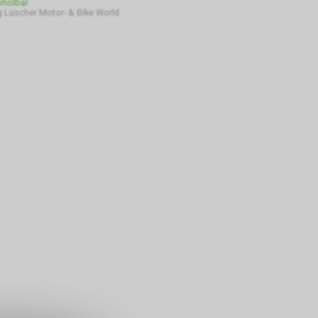
bholbar
 Lüscher Motor- & Bike World