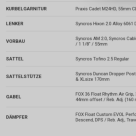
KURBELGARNITUR
Praxis Cadet M24HD, 55mm C
LENKER
Syncros Hixon 2.0 Alloy 6061
Syncros AM 2.0, Syncros Cable
VORBAU
/ 1 1/8" / 55mm
SATTEL
Syncros Tofino 2.5 Regular
Syncros Duncan Dropper Post
SATTELSTÜTZE
& XLsize 170mm
FOX 36 Float Rhythm Air Grip,
GABEL
44mm offset / Reb. Adj. (160
FOX Float Custom EVOL Perfo
DÄMPFER
Descend, DPS / Reb. Adj., Tra