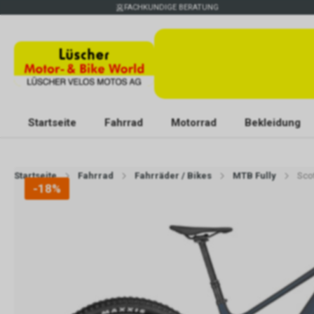
FACHKUNDIGE BERATUNG
Startseite
Fahrrad
Motorrad
Bekleidung
Startseite
Fahrrad
Fahrräder / Bikes
MTB Fully
Sco
-18%