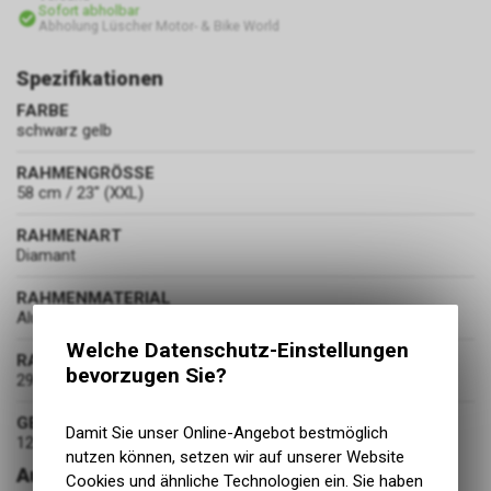
Sofort abholbar
Abholung Lüscher Motor- & Bike World
Spezifikationen
FARBE
schwarz gelb
RAHMENGRÖSSE
58 cm / 23" (XXL)
RAHMENART
Diamant
RAHMENMATERIAL
Aluminium
Welche Datenschutz-Einstellungen
RADDURCHMESSER
bevorzugen Sie?
29 Zoll
GEWICHT
Damit Sie unser Online-Angebot bestmöglich
12.6 kg
nutzen können, setzen wir auf unserer Website
Ausstattung
Cookies und ähnliche Technologien ein. Sie haben