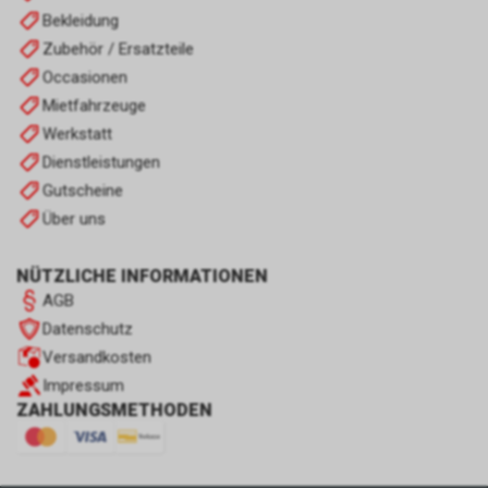
Bekleidung
Zubehör / Ersatzteile
Occasionen
Mietfahrzeuge
Werkstatt
Dienstleistungen
Gutscheine
Über uns
NÜTZLICHE INFORMATIONEN
AGB
Datenschutz
Versandkosten
Impressum
ZAHLUNGSMETHODEN