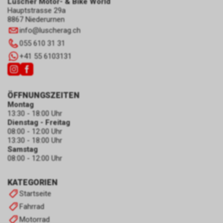
Lüscher Motor- & Bike World
Hauptstrasse 29a
8867 Niederurnen
info
@
luscherag.ch
055 610 31 31
+41 55 6103131
ÖFFNUNGSZEITEN
Montag
13:30 - 18:00 Uhr
Dienstag - Freitag
08:00 - 12:00 Uhr
13:30 - 18:00 Uhr
Samstag
08:00 - 12:00 Uhr
KATEGORIEN
Startseite
Fahrrad
Motorrad