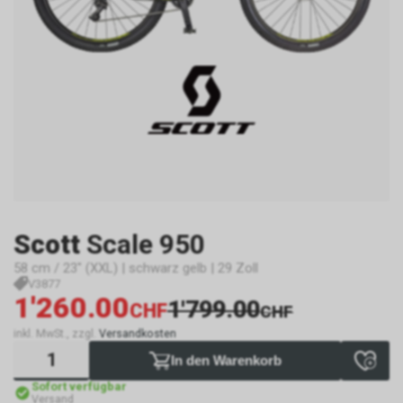
Scott
Scale 950
58 cm / 23" (XXL) | schwarz gelb | 29 Zoll
V3877
1'260.00
1'799.00
CHF
CHF
inkl. MwSt., zzgl.
Versandkosten
In den Warenkorb
Sofort verfügbar
Versand