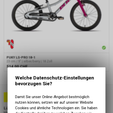
PUKY
LS-PRO 18-1
23 cm / 9" | silber/berry | 18 Zoll
514.00
CHF
1
von
1
Produkten
Welche Datenschutz-Einstellungen
bevorzugen Sie?
Damit Sie unser Online-Angebot bestmöglich
nutzen können, setzen wir auf unserer Website
Cookies und ähnliche Technologien ein. Sie haben
Lüscher Motor- & Bike World
Hauptstrasse 29a