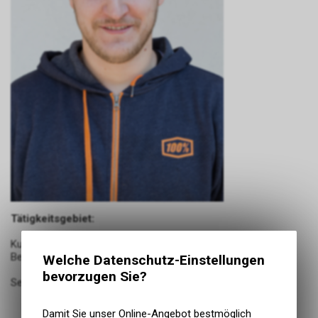
Tätigkeitsgebiet:
Kundenbetreuung, Verkauf von Fahrzeugen und Zubehör,
Berufsbildner, Homepage und Social Media
Welche Datenschutz-Einstellungen
bevorzugen Sie?
Seit 2003 im Betrieb
Damit Sie unser Online-Angebot bestmöglich