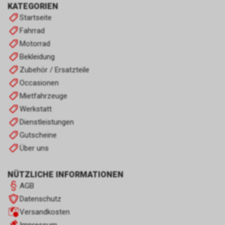
KATEGORIEN
Startseite
Fahrrad
Motorrad
Bekleidung
Zubehör / Ersatzteile
Occasionen
Mietfahrzeuge
Werkstatt
Dienstleistungen
Gutscheine
Über uns
NÜTZLICHE INFORMATIONEN
AGB
Datenschutz
Versandkosten