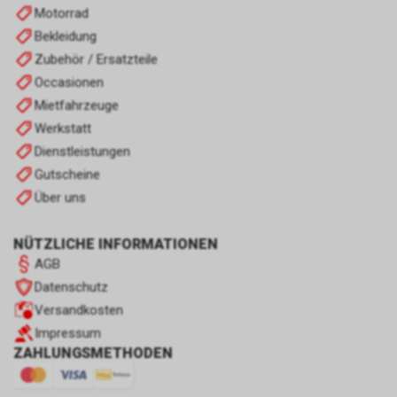
Motorrad
Bekleidung
Zubehör / Ersatzteile
Occasionen
Mietfahrzeuge
Werkstatt
Dienstleistungen
Gutscheine
Über uns
NÜTZLICHE INFORMATIONEN
AGB
Datenschutz
Versandkosten
Impressum
ZAHLUNGSMETHODEN