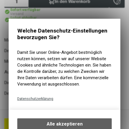
In den Warenkorb
Sofort verfügbar
Versand
Sofort abholbar
Abholung Lüscher Motor- & Bike World
Welche Datenschutz-Einstellungen
bevorzugen Sie?
MARATHON PLUS MTB
Der pannensicherste MTB-Reifen ist jetzt E-Bike Ready 50
Damit Sie unser Online-Angebot bestmöglich
nutzen können, setzen wir auf unserer Website
Mit ECE-R75 Prüfzeichen
Cookies und ähnliche Technologien ein. Sie haben
die Kontrolle darüber, zu welchen Zwecken wir
Auf dem Mittelsteg rollt er leicht über feste Wege
Ihre Daten verarbeiten dürfen. Eine kommerzielle
Die kräftigen Aussenstollen haben Biss im Gelände
Verwendung ist ausgeschlossen.
Der SmartGuard bietet überragenden Pannenschutz
Datenschutzerklärung
Technische Funktionen
Wir erfassen und speichern
bestimmte Interaktionen und
Alle akzeptieren
Einstellungen auf Ihrem Gerät,