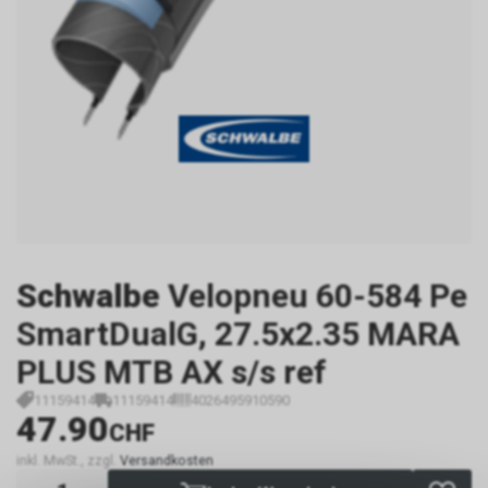
Schwalbe
Velopneu 60-584 Pe
SmartDualG, 27.5x2.35 MARA
PLUS MTB AX s/s ref
11159414
11159414
4026495910590
47.90
CHF
inkl. MwSt., zzgl.
Versandkosten