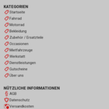
KATEGORIEN
Startseite
Fahrrad
Motorrad
Bekleidung
Zubehör / Ersatzteile
Occasionen
Mietfahrzeuge
Werkstatt
Dienstleistungen
Gutscheine
Über uns
NÜTZLICHE INFORMATIONEN
AGB
Datenschutz
Versandkosten