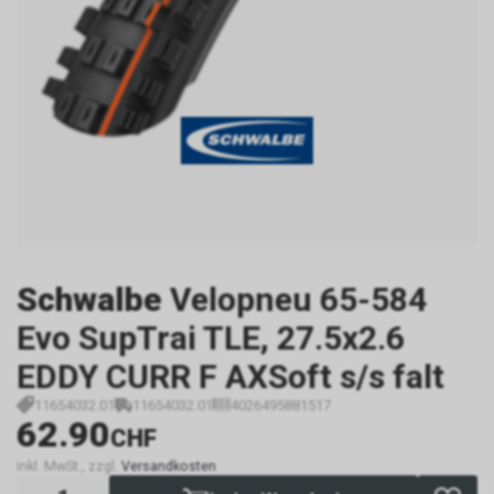
Schwalbe
Velopneu 65-584
Evo SupTrai TLE, 27.5x2.6
EDDY CURR F AXSoft s/s falt
11654032.01
11654032.01
4026495881517
62.90
CHF
inkl. MwSt., zzgl.
Versandkosten