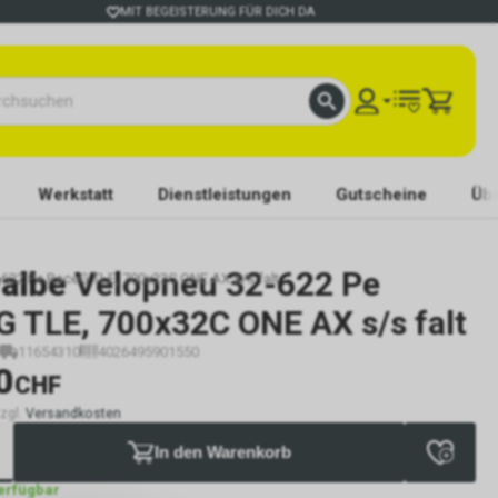
MIT BEGEISTERUNG FÜR DICH DA
Werkstatt
Dienstleistungen
Gutscheine
Übe
albe
Velopneu 32-622 Pe
622 Pe RaceG TLE, 700x32C ONE AX s/s falt
G TLE, 700x32C ONE AX s/s falt
11654310
4026495901550
0
CHF
zzgl.
Versandkosten
In den Warenkorb
verfügbar