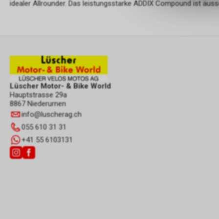
idealer Allrounder. Das leistungsstarke ADDIX Compound ist äusser
Lüscher Motor- & Bike World
Hauptstrasse 29a
8867 Niederurnen
info
@
luscherag.ch
055 610 31 31
+41 55 6103131