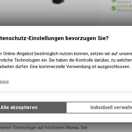
Versand
Sofort a
Abholung
tenschutz-Einstellungen bevorzugen Sie?
er Online-Angebot bestmöglich nutzen können, setzen wir auf unser
nliche Technologien ein. Sie haben die Kontrolle darüber, zu welch
arbeiten dürfen. Eine kommerzielle Verwendung ist ausgeschlossen.
ärung
Technische Funktionen
Wir erfassen und speichern bestimmte Interaktionen und Einstellun
Ihrem Gerät, um die grundlegenden Funktionen unseres Online-Angeb
Alle akzeptieren
Individuell verwalt
Verwendung des Warenkorbs, zu ermöglichen. Bitte beachten Sie, d
gespeicherten Daten keinerlei Rückschlüsse auf Ihre persönlichen I
zulassen.
dreifen-Technologie auf höchstem Niveau. Der