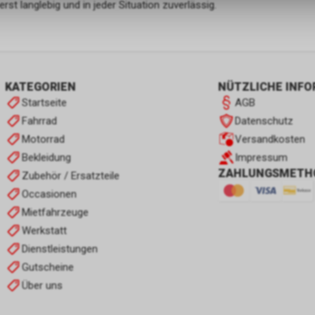
st langlebig und in jeder Situation zuverlässig.
KATEGORIEN
NÜTZLICHE INF
Startseite
AGB
Fahrrad
Datenschutz
Motorrad
Versandkosten
Bekleidung
Impressum
ZAHLUNGSMETH
Zubehör / Ersatzteile
Occasionen
Mietfahrzeuge
Werkstatt
Dienstleistungen
Gutscheine
Über uns