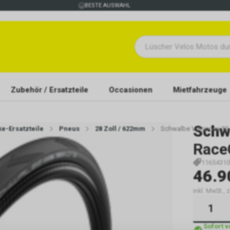
BESTE AUSWAHL
Zubehör / Ersatzteile
Occasionen
Mietfahrzeuge
Schw
ke-Ersatzteile
Pneus
28 Zoll / 622mm
Schwalbe Velopneu 32-
Race
11654310
46.9
inkl. MwSt., 
Sofort 