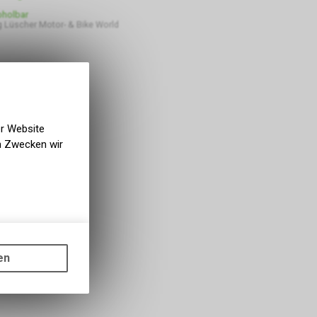
bholbar
 Lüscher Motor- & Bike World
er Website
en Zwecken wir
gen auf
ots, wie die
en
ass die
nformationen