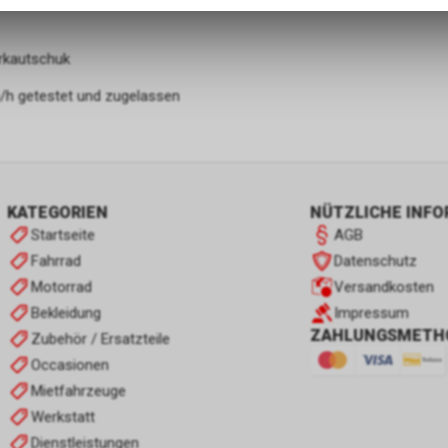
zulassen.
rkautschuk
m/h getestet und zugelassen
KATEGORIEN
NÜTZLICHE INF
Startseite
AGB
Fahrrad
Datenschutz
Motorrad
Versandkosten
Bekleidung
Impressum
ZAHLUNGSMETH
Zubehör / Ersatzteile
Occasionen
Mietfahrzeuge
Werkstatt
Dienstleistungen