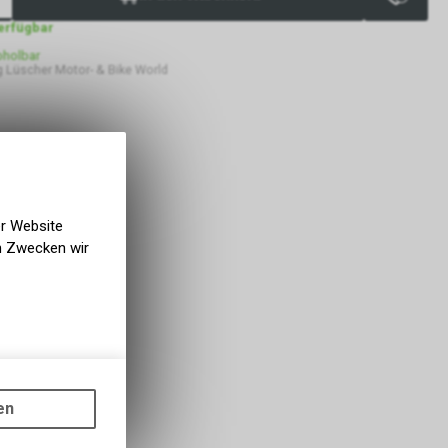
verfügbar
bholbar
 Lüscher Motor- & Bike World
er Website
en Zwecken wir
gen auf
ots, wie die
en
ass die
nformationen