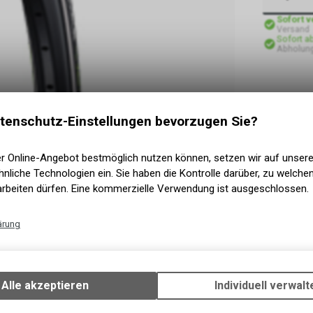
Sofort 
Versand
Sofort a
Abholung
tenschutz-Einstellungen bevorzugen Sie?
er Online-Angebot bestmöglich nutzen können, setzen wir auf unser
nliche Technologien ein. Sie haben die Kontrolle darüber, zu welch
arbeiten dürfen. Eine kommerzielle Verwendung ist ausgeschlossen.
ärung
Technische Funktionen
Wir erfassen und speichern bestimmte Interaktionen und Einstellun
Ihrem Gerät, um die grundlegenden Funktionen unseres Online-Angeb
Alle akzeptieren
Individuell verwalt
Verwendung des Warenkorbs, zu ermöglichen. Bitte beachten Sie, d
gespeicherten Daten keinerlei Rückschlüsse auf Ihre persönlichen I