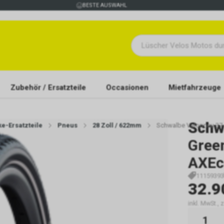
BESTE AUSWAHL
Zubehör / Ersatzteile
Occasionen
Mietfahrzeuge
Schw
ke-Ersatzteile
Pneus
28 Zoll / 622mm
Schwalbe Velopneu 37
Gree
AXEco
11159393
32.9
inkl. MwSt., 