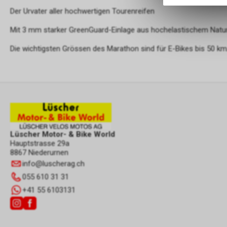
Der Urvater aller hochwertigen Tourenreifen
Mit 3 mm starker GreenGuard-Einlage aus hochelastischem Natu
Die wichtigsten Grössen des Marathon sind für E-Bikes bis 50 k
Lüscher Motor- & Bike World
Hauptstrasse 29a
8867 Niederurnen
info
@
luscherag.ch
055 610 31 31
+41 55 6103131