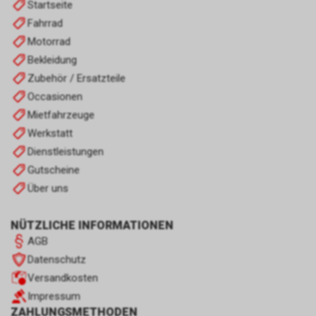
Startseite
Fahrrad
Motorrad
Bekleidung
Zubehör / Ersatzteile
Occasionen
Mietfahrzeuge
Werkstatt
Dienstleistungen
Gutscheine
Über uns
NÜTZLICHE INFORMATIONEN
AGB
Datenschutz
Versandkosten
Impressum
ZAHLUNGSMETHODEN