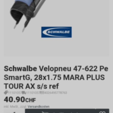
Schwalbe
Velopneu 47-622 Pe
SmartG, 28x1.75 MARA PLUS
TOUR AX s/s ref
11101057
11101057
4026495778763
40.90
CHF
inkl. MwSt., zzgl.
Versandkosten