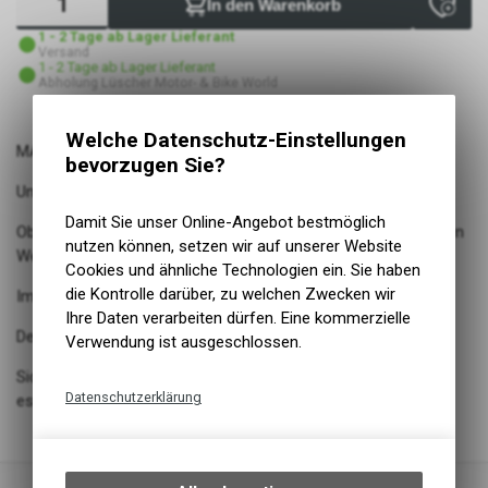
In den Warenkorb
1 - 2 Tage ab Lager Lieferant
Versand
1 - 2 Tage ab Lager Lieferant
Abholung Lüscher Motor- & Bike World
Welche Datenschutz-Einstellungen
MARATHON PLUS TOUR
bevorzugen Sie?
Unplattbar® - mit markantem Trekkingprofil
Damit Sie unser Online-Angebot bestmöglich
Ob Asphalt oder Naturstraße, der vielseitige Reifen ist auf allen
nutzen können, setzen wir auf unserer Website
Wegen zu Hause
Cookies und ähnliche Technologien ein. Sie haben
die Kontrolle darüber, zu welchen Zwecken wir
Im Alltag oder auf ganz grosser Tour
Ihre Daten verarbeiten dürfen. Eine kommerzielle
Der robuste Aufbau steckt alle Misshandlungen weg
Verwendung ist ausgeschlossen.
Sicher durch SmartGuard, den wirksamsten Schutzgürtel, den
Datenschutzerklärung
es für Fahrradreifen gibt
Technische Funktionen
Wir erfassen und speichern
bestimmte Interaktionen und