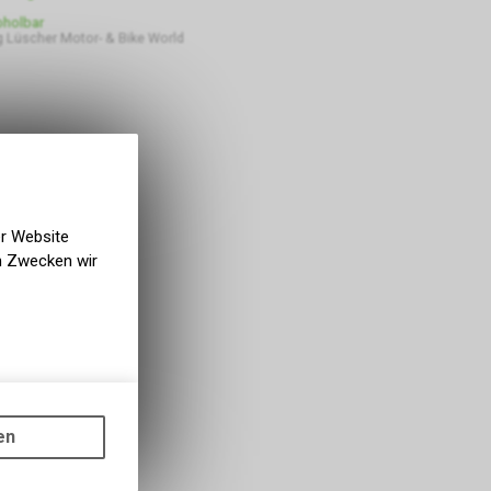
bholbar
 Lüscher Motor- & Bike World
er Website
en Zwecken wir
gen auf
ots, wie die
en
ass die
nformationen