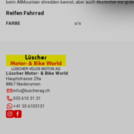
beim AllMountain shredden kannst, aber auch Abstecher ins gröb
Reifen Fahrrad
FARBE
s/s
Lüscher Motor- & Bike World
Hauptstrasse 29a
8867 Niederurnen
info
@
luscherag.ch
055 610 31 31
+41 55 6103131