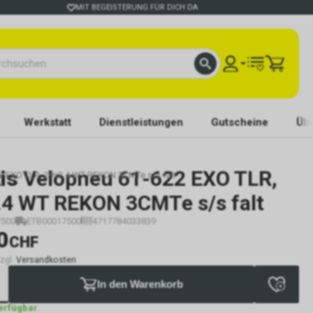
MIT BEGEISTERUNG FÜR DICH DA
Werkstatt
Dienstleistungen
Gutscheine
Übe
is
Velopneu 61-622 EXO TLR,
2 EXO TLR, 29x2.4 WT REKON 3CMTe s/s falt
.4 WT REKON 3CMTe s/s falt
7500
ETB00017500
4717784033839
0
CHF
zzgl.
Versandkosten
In den Warenkorb
verfügbar