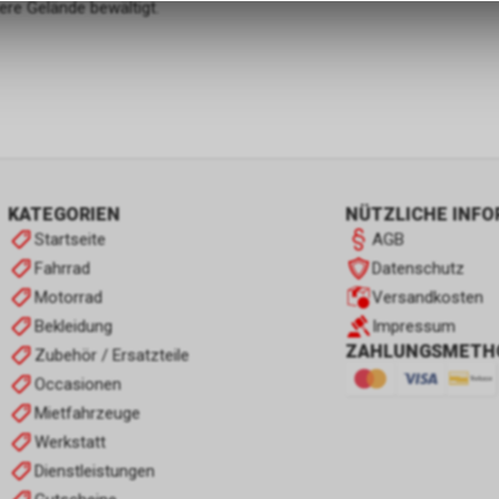
ere Gelände bewältigt.
zulassen.
KATEGORIEN
NÜTZLICHE INF
Startseite
AGB
Fahrrad
Datenschutz
Motorrad
Versandkosten
Bekleidung
Impressum
ZAHLUNGSMETH
Zubehör / Ersatzteile
Occasionen
Mietfahrzeuge
Werkstatt
Dienstleistungen