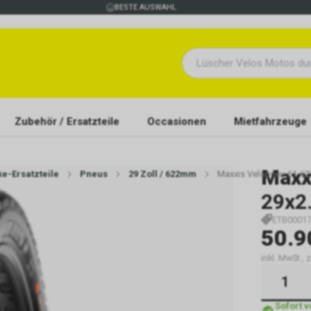
BESTE AUSWAHL
Zubehör / Ersatzteile
Occasionen
Mietfahrzeuge
Maxx
ke-Ersatzteile
Pneus
29 Zoll / 622mm
Maxxis Velopneu 61-62
29x2
ETB0001
50.9
inkl. MwSt., 
Sofort 