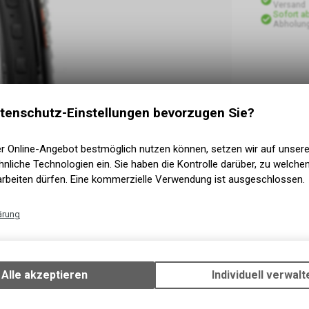
Versand
Sofort a
Abholung
tenschutz-Einstellungen bevorzugen Sie?
er Online-Angebot bestmöglich nutzen können, setzen wir auf unser
nliche Technologien ein. Sie haben die Kontrolle darüber, zu welch
arbeiten dürfen. Eine kommerzielle Verwendung ist ausgeschlossen.
ärung
Technische Funktionen
Wir erfassen und speichern bestimmte Interaktionen und Einstellun
Ihrem Gerät, um die grundlegenden Funktionen unseres Online-Angeb
Alle akzeptieren
Individuell verwalt
Verwendung des Warenkorbs, zu ermöglichen. Bitte beachten Sie, d
lichen Tour verwenden kannst, eifrig im Wald und
gespeicherten Daten keinerlei Rückschlüsse auf Ihre persönlichen I