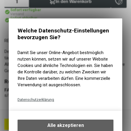
In den Warenkorb
Sofort verfügbar
Versand
Sofort abholbar
Abholung Lüscher Motor- & Bike World
Welche Datenschutz-Einstellungen
bevorzugen Sie?
REKON
Der Maxxis Rekon ist ein sehr voluminöser Reifen, den du zur
Damit Sie unser Online-Angebot bestmöglich
täglichen Tour verwenden kannst, eifrig im Wald und beim
nutzen können, setzen wir auf unserer Website
AllMountain shredden kannst, aber auch Abstecher ins gröbere
Cookies und ähnliche Technologien ein. Sie haben
Gelände bewältigt.
die Kontrolle darüber, zu welchen Zwecken wir
Ihre Daten verarbeiten dürfen. Eine kommerzielle
Reifen Fahrrad
Verwendung ist ausgeschlossen.
FARBE
s/s
Datenschutzerklärung
Technische Funktionen
Wir erfassen und speichern
bestimmte Interaktionen und
Alle akzeptieren
Einstellungen auf Ihrem Gerät,