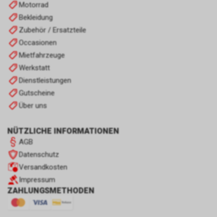
Motorrad
Bekleidung
Zubehör / Ersatzteile
Occasionen
Mietfahrzeuge
Werkstatt
Dienstleistungen
Gutscheine
Über uns
NÜTZLICHE INFORMATIONEN
AGB
Datenschutz
Versandkosten
Impressum
ZAHLUNGSMETHODEN