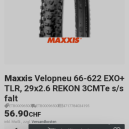
Maxxis
Velopneu 66-622 EXO+
TLR, 29x2.6 REKON 3CMTe s/s
falt
ETB00096500
ETB00096500
4717784034195
56.90
CHF
inkl. MwSt., zzgl.
Versandkosten