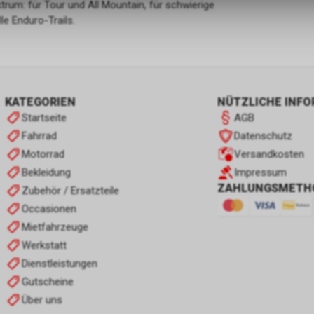
rum: für Tour und All Mountain, für schwierige
e Enduro-Trails.
KATEGORIEN
NÜTZLICHE INF
Startseite
AGB
Fahrrad
Datenschutz
Motorrad
Versandkosten
Bekleidung
Impressum
ZAHLUNGSMETH
Zubehör / Ersatzteile
Occasionen
Mietfahrzeuge
Werkstatt
Dienstleistungen
Gutscheine
Über uns