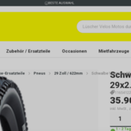
BESTE AUSWAHL
Zubehör / Ersatzteile
Occasionen
Mietfahrzeuge
Schw
ke-Ersatzteile
Pneus
29 Zoll / 622mm
Schwalbe Velopneu 65-6
29x2.
11654122
35.9
inkl. MwSt., 
1 - 2 Ta