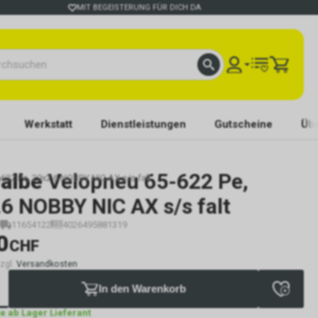
MIT BEGEISTERUNG FÜR DICH DA
Werkstatt
Dienstleistungen
Gutscheine
Übe
albe
Velopneu 65-622 Pe,
22 Pe, 29x2.6 NOBBY NIC AX s/s falt
6 NOBBY NIC AX s/s falt
11654122
4026495881319
0
CHF
zzgl.
Versandkosten
In den Warenkorb
ge ab Lager Lieferant