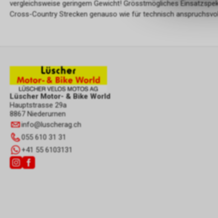
vergleichsweise geringem Gewicht! Grösstmögliches Einsatzspekt
Cross-Country Strecken genauso wie für technisch anspruchsvoll
Lüscher Motor- & Bike World
Hauptstrasse 29a
8867 Niederurnen
info
@
luscherag.ch
055 610 31 31
+41 55 6103131