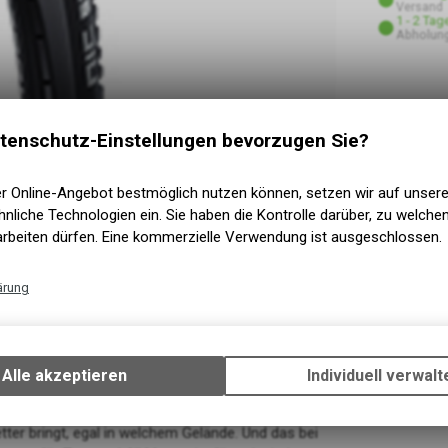
Versand
1 - 2 Tag
Abholung
tenschutz-Einstellungen bevorzugen Sie?
er Online-Angebot bestmöglich nutzen können, setzen wir auf unser
nliche Technologien ein. Sie haben die Kontrolle darüber, zu welch
arbeiten dürfen. Eine kommerzielle Verwendung ist ausgeschlossen.
ärung
Technische Funktionen
Wir erfassen und speichern bestimmte Interaktionen und Einstellun
Ihrem Gerät, um die grundlegenden Funktionen unseres Online-Angeb
Alle akzeptieren
Individuell verwalt
Verwendung des Warenkorbs, zu ermöglichen. Bitte beachten Sie, d
gespeicherten Daten keinerlei Rückschlüsse auf Ihre persönlichen I
zulassen.
etter bringt, egal in welchem Gelände. Und das bei