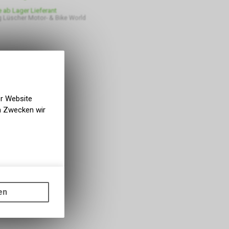
e ab Lager Lieferant
 Lüscher Motor- & Bike World
er Website
en Zwecken wir
gen auf
ots, wie die
en
ass die
nformationen