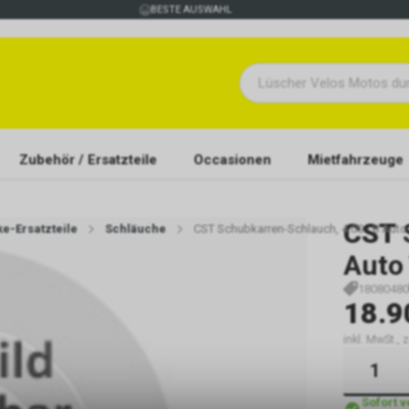
BESTE AUSWAHL
Zubehör / Ersatzteile
Occasionen
Mietfahrzeuge
CST
ke-Ersatzteile
Schläuche
CST Schubkarren-Schlauch, 4.00 - 8 Auto
Auto
18080480
18.9
inkl. MwSt., 
Sofort 