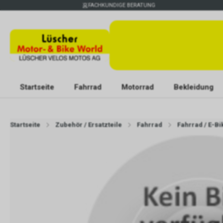
FACHKUNDIGE BERATUNG
Startseite
Fahrrad
Motorrad
Bekleidung
Startseite
Zubehör / Ersatzteile
Fahrrad
Fahrrad / E-Bi