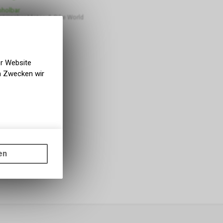
bholbar
 Lüscher Motor- & Bike World
er Website
en Zwecken wir
gen auf
ots, wie die
en
ass die
nformationen