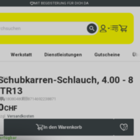
MIT BEGEISTERUNG FÜR DICH DA
Werkstatt
Dienstleistungen
Gutscheine
Übe
Schubkarren-Schlauch, 4.00 - 8
 TR13
 TR13
18080480
8714692238871
0
CHF
zzgl.
Versandkosten
In den Warenkorb
verfügbar