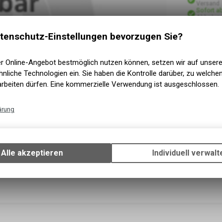
Versand
Sofort a
Abholung
tenschutz-Einstellungen bevorzugen Sie?
er Online-Angebot bestmöglich nutzen können, setzen wir auf unser
nliche Technologien ein. Sie haben die Kontrolle darüber, zu welch
arbeiten dürfen. Eine kommerzielle Verwendung ist ausgeschlossen.
ärung
Technische Funktionen
Wir erfassen und speichern bestimmte Interaktionen und Einstellun
Ihrem Gerät, um die grundlegenden Funktionen unseres Online-Angeb
Alle akzeptieren
Individuell verwalt
Verwendung des Warenkorbs, zu ermöglichen. Bitte beachten Sie, d
gespeicherten Daten keinerlei Rückschlüsse auf Ihre persönlichen I
zulassen.