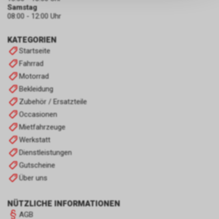
persönlichen Informationen
Samstag
zulassen.
08:00 - 12:00 Uhr
KATEGORIEN
Startseite
Fahrrad
Motorrad
Bekleidung
Zubehör / Ersatzteile
Occasionen
Mietfahrzeuge
Werkstatt
Dienstleistungen
Gutscheine
Über uns
NÜTZLICHE INFORMATIONEN
AGB