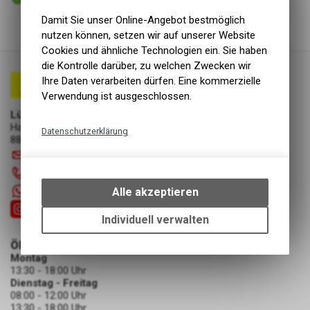
Abholung Lüscher Motor- & Bike World
Damit Sie unser Online-Angebot bestmöglich
nutzen können, setzen wir auf unserer Website
Cookies und ähnliche Technologien ein. Sie haben
die Kontrolle darüber, zu welchen Zwecken wir
Ihre Daten verarbeiten dürfen. Eine kommerzielle
Verwendung ist ausgeschlossen.
Lüscher Motor- & Bike World
Hauptstrasse 29a
Datenschutzerklärung
8867 Niederurnen
Technische Funktionen
info
@
luscherag.ch
Wir erfassen und speichern
055 610 31 31
bestimmte Interaktionen und
+41 55 6103131
Alle akzeptieren
Einstellungen auf Ihrem Gerät,
um die grundlegenden
Individuell verwalten
Funktionen unseres Online-
ÖFFNUNGSZEITEN
Angebots, wie die Verwendung
Montag
des Warenkorbs, zu
13:30 - 18:00 Uhr
ermöglichen. Bitte beachten Sie,
Dienstag - Freitag
dass die gespeicherten Daten
08:00 - 12:00 Uhr
keinerlei Rückschlüsse auf Ihre
13:30 - 18:00 Uhr