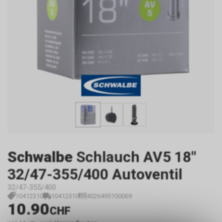
Schwalbe
Schlauch AV5 18"
32/47-355/400 Autoventil
32/47-355/400
10412310
10412310
4026495100069
10.90
CHF