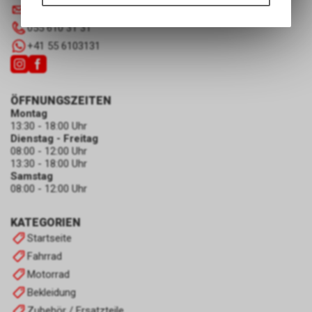
Funktionen unseres Online-
info
@
luscherag.ch
Angebots, wie die Verwendung
055 610 31 31
des Warenkorbs, zu
+41 55 6103131
ermöglichen. Bitte beachten Sie,
dass die gespeicherten Daten
keinerlei Rückschlüsse auf Ihre
persönlichen Informationen
ÖFFNUNGSZEITEN
zulassen.
Montag
13:30 - 18:00 Uhr
Dienstag - Freitag
08:00 - 12:00 Uhr
13:30 - 18:00 Uhr
Samstag
08:00 - 12:00 Uhr
KATEGORIEN
Startseite
Fahrrad
Motorrad
Bekleidung
Zubehör / Ersatzteile