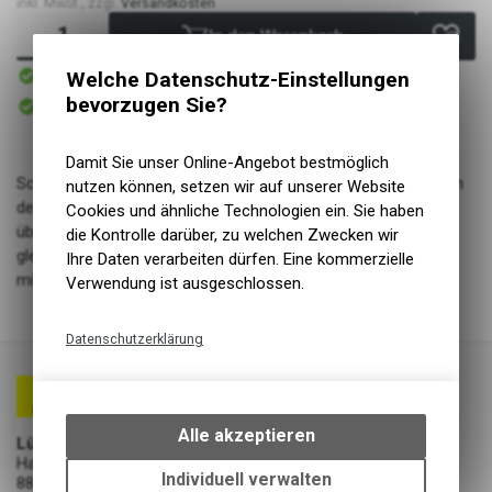
inkl. MwSt., zzgl.
Versandkosten
In den Warenkorb
Sofort verfügbar
Welche Datenschutz-Einstellungen
Versand
Sofort abholbar
bevorzugen Sie?
Abholung Lüscher Motor- & Bike World
Damit Sie unser Online-Angebot bestmöglich
Schwalbe Standard Fahrradschlauch Nr. 5. Für Fahrradreifen in
nutzen können, setzen wir auf unserer Website
der Größe 18" Zoll (ETRTO 32/47-355/400). Hält die Luft
Cookies und ähnliche Technologien ein. Sie haben
überdurchschnittlich lang. Dank bester Materialgüte und
die Kontrolle darüber, zu welchen Zwecken wir
gleichmäßiger Wandstärke. Höchste Zuverlässigkeit, die sich
Ihre Daten verarbeiten dürfen. Eine kommerzielle
millionenfach bewährt hat.
Verwendung ist ausgeschlossen.
Datenschutzerklärung
Technische Funktionen
Wir erfassen und speichern
bestimmte Interaktionen und
Alle akzeptieren
Lüscher Motor- & Bike World
Einstellungen auf Ihrem Gerät,
Hauptstrasse 29a
um die grundlegenden
Individuell verwalten
8867 Niederurnen