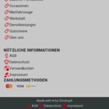
Occasionen
Mietfahrzeuge
Werkstatt
Dienstleistungen
Gutscheine
Über uns
NÜTZLICHE INFORMATIONEN
AGB
Datenschutz
Versandkosten
Impressum
ZAHLUNGSMETHODEN
Made with ♥ by Christoph
AGB
Datenschutz
Impressum