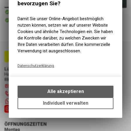
In den Warenkorb
bevorzugen Sie?
Sofort verfügbar
Versand
Sofort abholbar
Damit Sie unser Online-Angebot bestmöglich
Abholung Lüscher Motor- & Bike World
nutzen können, setzen wir auf unserer Website
Cookies und ähnliche Technologien ein. Sie haben
die Kontrolle darüber, zu welchen Zwecken wir
Ihre Daten verarbeiten dürfen. Eine kommerzielle
Verwendung ist ausgeschlossen.
Datenschutzerklärung
Lüscher Motor- & Bike World
Hauptstrasse 29a
Technische Funktionen
8867 Niederurnen
Wir erfassen und speichern
info
@
luscherag.ch
bestimmte Interaktionen und
Alle akzeptieren
055 610 31 31
Einstellungen auf Ihrem Gerät,
+41 55 6103131
um die grundlegenden
Individuell verwalten
Funktionen unseres Online-
Angebots, wie die Verwendung
des Warenkorbs, zu
ÖFFNUNGSZEITEN
ermöglichen. Bitte beachten Sie,
Montag