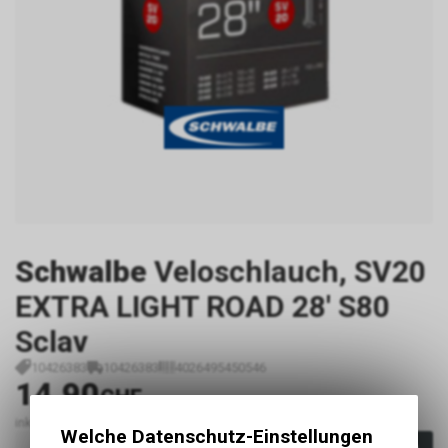
Schwalbe
Veloschlauch, SV20
EXTRA LIGHT ROAD 28' S80
Sclav
10426383
10426383
4026495450546
14.90
CHF
inkl. MwSt., zzgl.
Versandkosten
Welche Datenschutz-Einstellungen