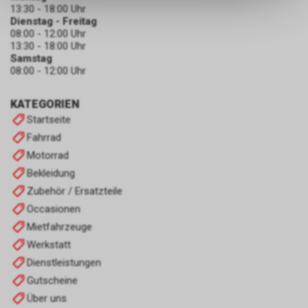
dass die gespeicherten Daten
13:30 - 18:00 Uhr
keinerlei Rückschlüsse auf Ihre
Dienstag - Freitag
persönlichen Informationen
08:00 - 12:00 Uhr
13:30 - 18:00 Uhr
zulassen.
Samstag
08:00 - 12:00 Uhr
KATEGORIEN
Startseite
Fahrrad
Motorrad
Bekleidung
Zubehör / Ersatzteile
Occasionen
Mietfahrzeuge
Werkstatt
Dienstleistungen
Gutscheine
Über uns