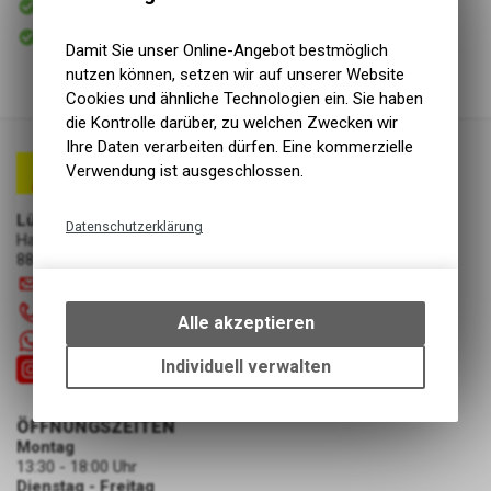
Versand
Sofort abholbar
Abholung Lüscher Motor- & Bike World
Damit Sie unser Online-Angebot bestmöglich
nutzen können, setzen wir auf unserer Website
Cookies und ähnliche Technologien ein. Sie haben
die Kontrolle darüber, zu welchen Zwecken wir
Ihre Daten verarbeiten dürfen. Eine kommerzielle
Verwendung ist ausgeschlossen.
Lüscher Motor- & Bike World
Datenschutzerklärung
Hauptstrasse 29a
8867 Niederurnen
Technische Funktionen
info
@
luscherag.ch
Wir erfassen und speichern
055 610 31 31
bestimmte Interaktionen und
Alle akzeptieren
Einstellungen auf Ihrem Gerät,
+41 55 6103131
um die grundlegenden
Individuell verwalten
Funktionen unseres Online-
Angebots, wie die Verwendung
ÖFFNUNGSZEITEN
des Warenkorbs, zu
Montag
ermöglichen. Bitte beachten Sie,
13:30 - 18:00 Uhr
dass die gespeicherten Daten
Dienstag - Freitag