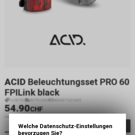
ACID
Beleuchtungsset PRO 60
FPILink black
CU93791
937910000
4054571231635
54.90
CHF
inkl. MwSt., zzgl.
Versandkosten
Welche Datenschutz-Einstellungen
In den Warenkorb
bevorzugen Sie?
Sofort verfügbar