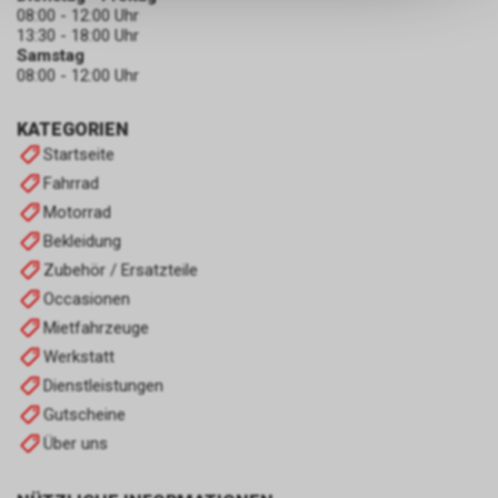
keinerlei Rückschlüsse auf Ihre
08:00 - 12:00 Uhr
persönlichen Informationen
13:30 - 18:00 Uhr
zulassen.
Samstag
08:00 - 12:00 Uhr
KATEGORIEN
Startseite
Fahrrad
Motorrad
Bekleidung
Zubehör / Ersatzteile
Occasionen
Mietfahrzeuge
Werkstatt
Dienstleistungen
Gutscheine
Über uns