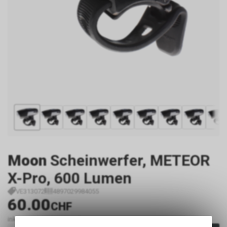
Moon
Scheinwerfer, METEOR
X-Pro, 600 Lumen
VE313072
4897029984055
60.00
CHF
inkl. MwSt., zzgl.
Versandkosten