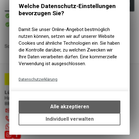
In den Warenkorb
Welche Datenschutz-Einstellungen
bevorzugen Sie?
Sofort verfügbar
Versand
Sofort abholbar
Abholung Lüscher Motor- & Bike World
Damit Sie unser Online-Angebot bestmöglich
nutzen können, setzen wir auf unserer Website
Cookies und ähnliche Technologien ein. Sie haben
Scheinwerfer, METEOR X-Pro, 600 Lumen
die Kontrolle darüber, zu welchen Zwecken wir
Ihre Daten verarbeiten dürfen. Eine kommerzielle
Verwendung ist ausgeschlossen.
Datenschutzerklärung
Technische Funktionen
Lüscher Motor- & Bike World
Wir erfassen und speichern
Hauptstrasse 29a
8867 Niederurnen
bestimmte Interaktionen und
Alle akzeptieren
info
@
luscherag.ch
Einstellungen auf Ihrem Gerät,
um die grundlegenden
055 610 31 31
Individuell verwalten
Funktionen unseres Online-
+41 55 6103131
Angebots, wie die Verwendung
des Warenkorbs, zu