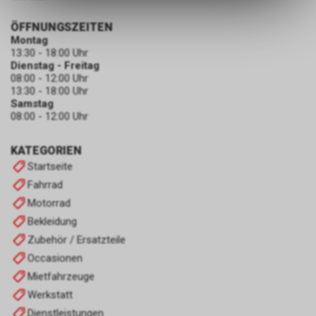
ermöglichen. Bitte beachten Sie,
dass die gespeicherten Daten
ÖFFNUNGSZEITEN
keinerlei Rückschlüsse auf Ihre
Montag
13:30 - 18:00 Uhr
persönlichen Informationen
Dienstag - Freitag
zulassen.
08:00 - 12:00 Uhr
13:30 - 18:00 Uhr
Samstag
08:00 - 12:00 Uhr
KATEGORIEN
Startseite
Fahrrad
Motorrad
Bekleidung
Zubehör / Ersatzteile
Occasionen
Mietfahrzeuge
Werkstatt
Dienstleistungen