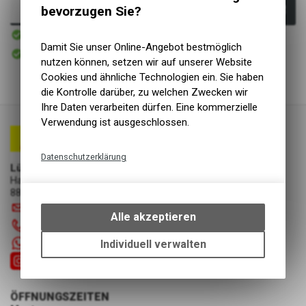
bevorzugen Sie?
In den Warenkorb
Sofort verfügbar
Versand
Damit Sie unser Online-Angebot bestmöglich
Sofort abholbar
Abholung Lüscher Motor- & Bike World
nutzen können, setzen wir auf unserer Website
Cookies und ähnliche Technologien ein. Sie haben
die Kontrolle darüber, zu welchen Zwecken wir
Ihre Daten verarbeiten dürfen. Eine kommerzielle
Verwendung ist ausgeschlossen.
Datenschutzerklärung
Lüscher Motor- & Bike World
Technische Funktionen
Hauptstrasse 29a
8867 Niederurnen
Wir erfassen und speichern
info
@
luscherag.ch
bestimmte Interaktionen und
Alle akzeptieren
055 610 31 31
Einstellungen auf Ihrem Gerät,
um die grundlegenden
+41 55 6103131
Individuell verwalten
Funktionen unseres Online-
Angebots, wie die Verwendung
des Warenkorbs, zu
ÖFFNUNGSZEITEN
ermöglichen. Bitte beachten Sie,