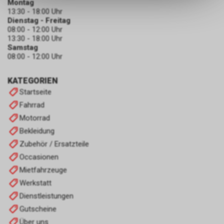
Montag
dass die gespeicherten Daten
13:30 - 18:00 Uhr
keinerlei Rückschlüsse auf Ihre
Dienstag - Freitag
persönlichen Informationen
08:00 - 12:00 Uhr
zulassen.
13:30 - 18:00 Uhr
Samstag
08:00 - 12:00 Uhr
KATEGORIEN
Startseite
Fahrrad
Motorrad
Bekleidung
Zubehör / Ersatzteile
Occasionen
Mietfahrzeuge
Werkstatt
Dienstleistungen
Gutscheine
Über uns