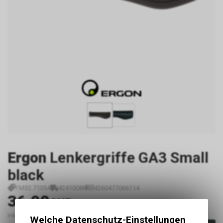
Ergon
Lenkergriffe GA3 Small
black
FM32.71054
42410088
4260477066114
36.90
CHF
inkl. MwSt., zzgl.
Versandkosten
Welche Datenschutz-Einstellungen