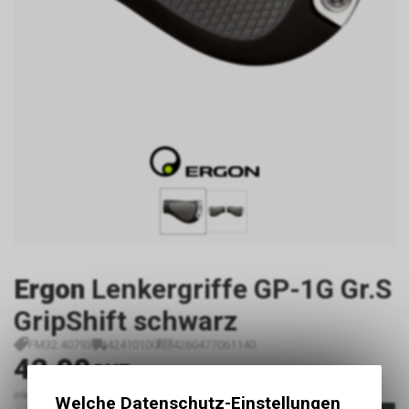
Ergon
Lenkergriffe GP-1G Gr.S
GripShift schwarz
FM32.40793
42410100
4260477061140
42.90
CHF
inkl. MwSt., zzgl.
Versandkosten
Welche Datenschutz-Einstellungen