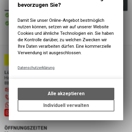
bevorzugen Sie?
In den Warenkorb
Sofort verfügbar
Versand
Damit Sie unser Online-Angebot bestmöglich
Sofort abholbar
Abholung Lüscher Motor- & Bike World
nutzen können, setzen wir auf unserer Website
Cookies und ähnliche Technologien ein. Sie haben
die Kontrolle darüber, zu welchen Zwecken wir
Ihre Daten verarbeiten dürfen. Eine kommerzielle
Verwendung ist ausgeschlossen.
Datenschutzerklärung
Lüscher Motor- & Bike World
Technische Funktionen
Hauptstrasse 29a
8867 Niederurnen
Wir erfassen und speichern
info
@
luscherag.ch
bestimmte Interaktionen und
Alle akzeptieren
055 610 31 31
Einstellungen auf Ihrem Gerät,
um die grundlegenden
+41 55 6103131
Individuell verwalten
Funktionen unseres Online-
Angebots, wie die Verwendung
des Warenkorbs, zu
ÖFFNUNGSZEITEN
ermöglichen. Bitte beachten Sie,