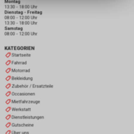
Montag
dass die gespeicherten Daten
13:30 - 18:00 Uhr
keinerlei Rückschlüsse auf Ihre
Dienstag - Freitag
persönlichen Informationen
08:00 - 12:00 Uhr
zulassen.
13:30 - 18:00 Uhr
Samstag
08:00 - 12:00 Uhr
KATEGORIEN
Startseite
Fahrrad
Motorrad
Bekleidung
Zubehör / Ersatzteile
Occasionen
Mietfahrzeuge
Werkstatt
Dienstleistungen
Gutscheine
Über uns