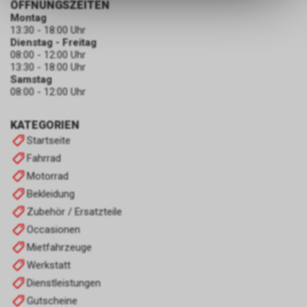
ÖFFNUNGSZEITEN
dass die gespeicherten Daten
Montag
keinerlei Rückschlüsse auf Ihre
13:30 - 18:00 Uhr
persönlichen Informationen
Dienstag - Freitag
08:00 - 12:00 Uhr
zulassen.
13:30 - 18:00 Uhr
Samstag
08:00 - 12:00 Uhr
KATEGORIEN
Startseite
Fahrrad
Motorrad
Bekleidung
Zubehör / Ersatzteile
Occasionen
Mietfahrzeuge
Werkstatt
Dienstleistungen
Gutscheine