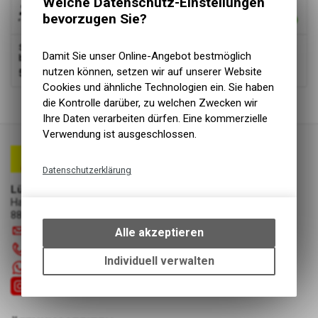
Welche Datenschutz-Einstellungen
bevorzugen Sie?
SKS
Standpumpe Air-X-Plorer 10.0 Stahl Clik Valve
Damit Sie unser Online-Angebot bestmöglich
blau/schwarz
nutzen können, setzen wir auf unserer Website
55.00
CHF
Cookies und ähnliche Technologien ein. Sie haben
2
von
2
Produkten
die Kontrolle darüber, zu welchen Zwecken wir
Ihre Daten verarbeiten dürfen. Eine kommerzielle
Verwendung ist ausgeschlossen.
Datenschutzerklärung
Lüscher Motor- & Bike World
Technische Funktionen
Hauptstrasse 29a
Wir erfassen und speichern
8867 Niederurnen
bestimmte Interaktionen und
info
@
luscherag.ch
Alle akzeptieren
Einstellungen auf Ihrem Gerät,
055 610 31 31
um die grundlegenden
Individuell verwalten
+41 55 6103131
Funktionen unseres Online-
Angebots, wie die Verwendung
des Warenkorbs, zu
ermöglichen. Bitte beachten Sie,