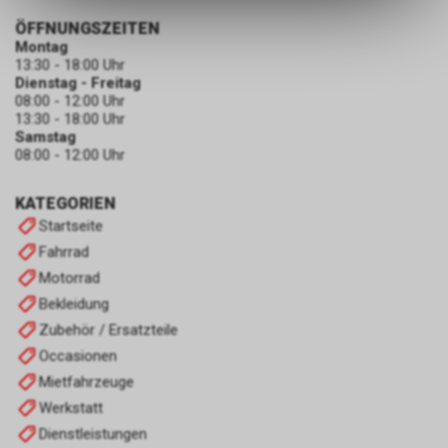
ermöglichen. Bitte beachten Sie,
ÖFFNUNGSZEITEN
dass die gespeicherten Daten
Montag
keinerlei Rückschlüsse auf Ihre
13:30 - 18:00 Uhr
persönlichen Informationen
Dienstag - Freitag
zulassen.
08:00 - 12:00 Uhr
13:30 - 18:00 Uhr
Samstag
08:00 - 12:00 Uhr
KATEGORIEN
Startseite
Fahrrad
Motorrad
Bekleidung
Zubehör / Ersatzteile
Occasionen
Mietfahrzeuge
Werkstatt
Dienstleistungen