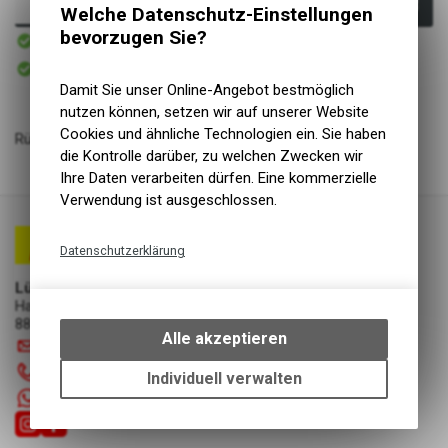
In den Warenkorb
Welche Datenschutz-Einstellungen
bevorzugen Sie?
Sofort verfügbar
Versand
Sofort abholbar
Abholung Lüscher Motor- & Bike World
Damit Sie unser Online-Angebot bestmöglich
nutzen können, setzen wir auf unserer Website
Cookies und ähnliche Technologien ein. Sie haben
Rückspiegel, CYCLE STAR 80, Klemmkonus: 17.2-22.0mm
die Kontrolle darüber, zu welchen Zwecken wir
Ihre Daten verarbeiten dürfen. Eine kommerzielle
Verwendung ist ausgeschlossen.
Datenschutzerklärung
Technische Funktionen
Lüscher Motor- & Bike World
Hauptstrasse 29a
Wir erfassen und speichern
8867 Niederurnen
bestimmte Interaktionen und
Alle akzeptieren
info
@
luscherag.ch
Einstellungen auf Ihrem Gerät,
055 610 31 31
um die grundlegenden
Individuell verwalten
Funktionen unseres Online-
+41 55 6103131
Angebots, wie die Verwendung
des Warenkorbs, zu