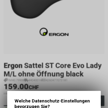
Ergon
Sattel ST Core Evo Lady
M/L ohne Öffnung black
FM40.79908
44040016
4260477073181
159.00
CHF
inkl. MwSt., zzgl.
Versandkosten
Welche Datenschutz-Einstellungen
In den Warenkorb
bevorzugen Sie?
Sofort verfügbar