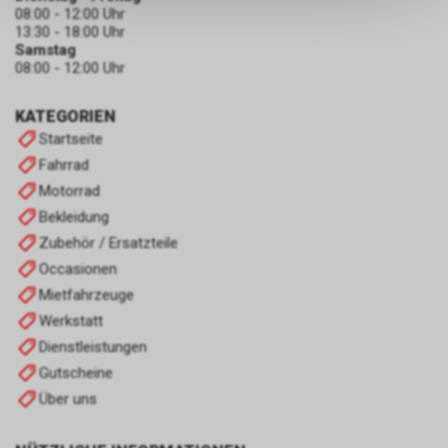
keinerlei Rückschlüsse auf Ihre
08:00 - 12:00 Uhr
persönlichen Informationen
13:30 - 18:00 Uhr
zulassen.
Samstag
08:00 - 12:00 Uhr
KATEGORIEN
Startseite
Fahrrad
Motorrad
Bekleidung
Zubehör / Ersatzteile
Occasionen
Mietfahrzeuge
Werkstatt
Dienstleistungen
Gutscheine
Über uns