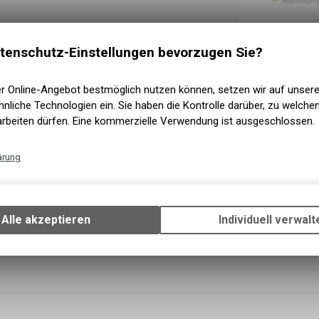
tenschutz-Einstellungen bevorzugen Sie?
er Online-Angebot bestmöglich nutzen können, setzen wir auf unser
nliche Technologien ein. Sie haben die Kontrolle darüber, zu welch
arbeiten dürfen. Eine kommerzielle Verwendung ist ausgeschlossen.
ärung
Technische Funktionen
Wir erfassen und speichern bestimmte Interaktionen und Einstellun
Ihrem Gerät, um die grundlegenden Funktionen unseres Online-Angeb
Alle akzeptieren
Individuell verwalt
Verwendung des Warenkorbs, zu ermöglichen. Bitte beachten Sie, d
gespeicherten Daten keinerlei Rückschlüsse auf Ihre persönlichen I
zulassen.