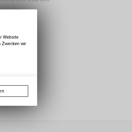
er Website
en Zwecken wir
gen auf
ots, wie die
en
ass die
nformationen