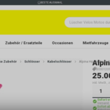
BESTE AUSWAHL
Zubehör / Ersatzteile
Occasionen
Mietfahrzeuge
Alpi
ike Zubehör
Schlösser
Kabelschlösser
Alpina Hiplok Z Lok 
B000120
25.0
inkl. MwSt., 
Sofort 
Versand
Sofort a
Abholung