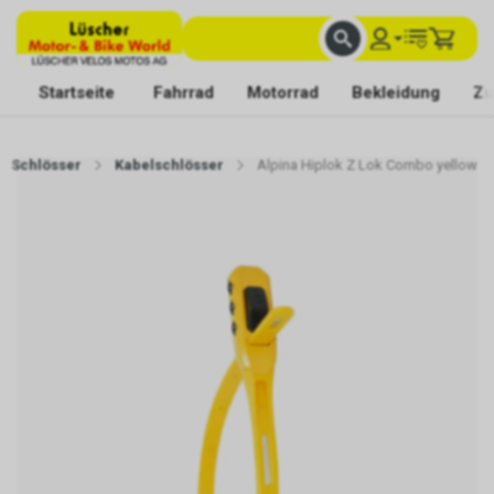
FACHKUNDIGE BERATUNG
BESTE AUSWAHL
MIT BEGEISTERUNG FÜR DICH DA
Startseite
Fahrrad
Motorrad
Bekleidung
Zu
Schlösser
Kabelschlösser
Alpina Hiplok Z Lok Combo yellow