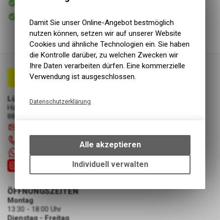
Versand
Sofort abholbar
Abholung Lüscher Motor- & Bike World
Damit Sie unser Online-Angebot bestmöglich
nutzen können, setzen wir auf unserer Website
Cookies und ähnliche Technologien ein. Sie haben
die Kontrolle darüber, zu welchen Zwecken wir
Ihre Daten verarbeiten dürfen. Eine kommerzielle
Verwendung ist ausgeschlossen.
Lüscher Motor- & Bike World
Datenschutzerklärung
Hauptstrasse 29a
8867 Niederurnen
Technische Funktionen
info
@
luscherag.ch
Wir erfassen und speichern
055 610 31 31
bestimmte Interaktionen und
Alle akzeptieren
Einstellungen auf Ihrem Gerät,
+41 55 6103131
um die grundlegenden
Individuell verwalten
Funktionen unseres Online-
Angebots, wie die Verwendung
ÖFFNUNGSZEITEN
des Warenkorbs, zu
Montag
ermöglichen. Bitte beachten Sie,
13:30 - 18:00 Uhr
dass die gespeicherten Daten
Dienstag - Freitag