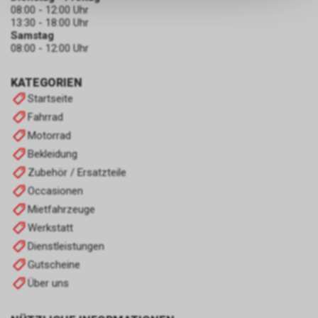
keinerlei Rückschlüsse auf Ihre
08:00 - 12:00 Uhr
persönlichen Informationen
13:30 - 18:00 Uhr
zulassen.
Samstag
08:00 - 12:00 Uhr
KATEGORIEN
Startseite
Fahrrad
Motorrad
Bekleidung
Zubehör / Ersatzteile
Occasionen
Mietfahrzeuge
Werkstatt
Dienstleistungen
Gutscheine
Über uns