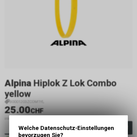
Alpina
Hiplok Z Lok Combo
yellow
B0001203ZCOM1YL
25.00
CHF
inkl. MwSt., zzgl.
Versandkosten
Welche Datenschutz-Einstellungen
In den Warenkorb
bevorzugen Sie?
Sofort verfügbar