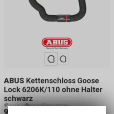
ABUS
Kettenschloss Goose
Lock 6206K/110 ohne Halter
schwarz
FM11.87728
0091393
4003318955471
99.00
CHF