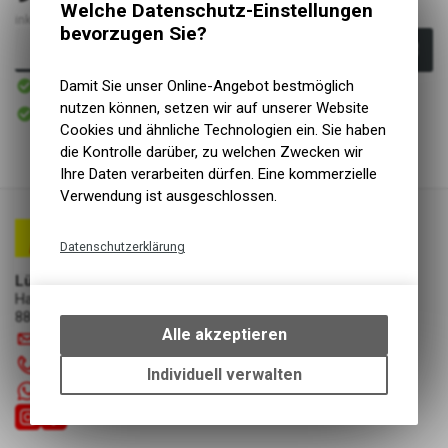
Welche Datenschutz-Einstellungen
inkl. MwSt., zzgl.
Versandkosten
bevorzugen Sie?
In den Warenkorb
Sofort verfügbar
Damit Sie unser Online-Angebot bestmöglich
Versand
Sofort abholbar
nutzen können, setzen wir auf unserer Website
Abholung Lüscher Motor- & Bike World
Cookies und ähnliche Technologien ein. Sie haben
die Kontrolle darüber, zu welchen Zwecken wir
Ihre Daten verarbeiten dürfen. Eine kommerzielle
Verwendung ist ausgeschlossen.
Datenschutzerklärung
Technische Funktionen
Lüscher Motor- & Bike World
Hauptstrasse 29a
Wir erfassen und speichern
8867 Niederurnen
bestimmte Interaktionen und
Alle akzeptieren
info
@
luscherag.ch
Einstellungen auf Ihrem Gerät,
055 610 31 31
um die grundlegenden
Individuell verwalten
Funktionen unseres Online-
+41 55 6103131
Angebots, wie die Verwendung
des Warenkorbs, zu