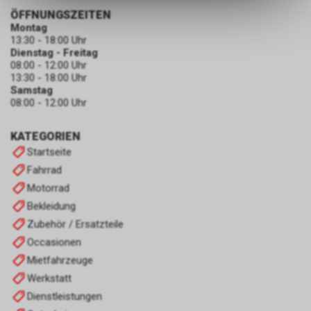
ermöglichen. Bitte beachten Sie,
ÖFFNUNGSZEITEN
dass die gespeicherten Daten
Montag
keinerlei Rückschlüsse auf Ihre
13:30 - 18:00 Uhr
persönlichen Informationen
Dienstag - Freitag
zulassen.
08:00 - 12:00 Uhr
13:30 - 18:00 Uhr
Samstag
08:00 - 12:00 Uhr
KATEGORIEN
Startseite
Fahrrad
Motorrad
Bekleidung
Zubehör / Ersatzteile
Occasionen
Mietfahrzeuge
Werkstatt
Dienstleistungen