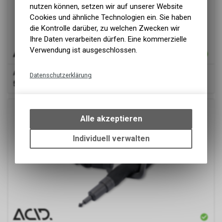
nutzen können, setzen wir auf unserer Website
Cookies und ähnliche Technologien ein. Sie haben
die Kontrolle darüber, zu welchen Zwecken wir
Ihre Daten verarbeiten dürfen. Eine kommerzielle
Verwendung ist ausgeschlossen.
ACID
Rahmenschloss LATCH 6078 black
Datenschutzerklärung
59.90
CHF
Technische Funktionen
Wir erfassen und speichern
bestimmte Interaktionen und
Alle akzeptieren
Einstellungen auf Ihrem Gerät,
um die grundlegenden
Individuell verwalten
Funktionen unseres Online-
Angebots, wie die Verwendung
des Warenkorbs, zu
ermöglichen. Bitte beachten Sie,
dass die gespeicherten Daten
keinerlei Rückschlüsse auf Ihre
persönlichen Informationen
zulassen.