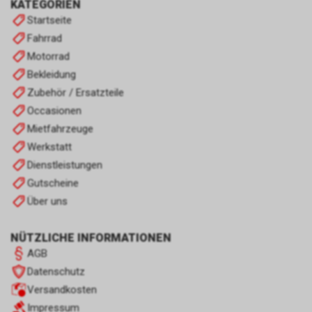
KATEGORIEN
Startseite
Fahrrad
Motorrad
Bekleidung
Zubehör / Ersatzteile
Occasionen
Mietfahrzeuge
Werkstatt
Dienstleistungen
Gutscheine
Über uns
NÜTZLICHE INFORMATIONEN
AGB
Datenschutz
Versandkosten
Impressum