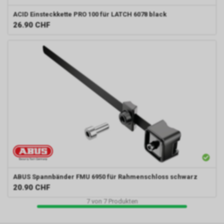
ACID
Einsteckkette PRO 100 für LATCH 6078 black
26.90
CHF
ABUS
Spannbänder FMU 6950 für Rahmenschloss schwarz
20.90
CHF
7
von
7
Produkten