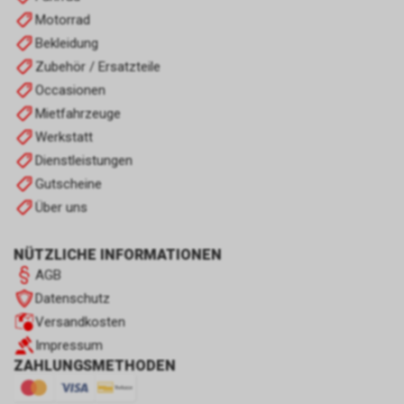
Motorrad
Bekleidung
Zubehör / Ersatzteile
Occasionen
Mietfahrzeuge
Werkstatt
Dienstleistungen
Gutscheine
Über uns
NÜTZLICHE INFORMATIONEN
AGB
Datenschutz
Versandkosten
Impressum
ZAHLUNGSMETHODEN