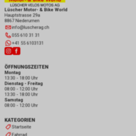
Lüscher Motor- & Bike World
Hauptstrasse 29a
8867 Niederurnen
info
@
luscherag.ch
055 610 31 31
+41 55 6103131
ÖFFNUNGSZEITEN
Montag
13:30 - 18:00 Uhr
Dienstag - Freitag
08:00 - 12:00 Uhr
13:30 - 18:00 Uhr
Samstag
08:00 - 12:00 Uhr
KATEGORIEN
Startseite
Fahrrad