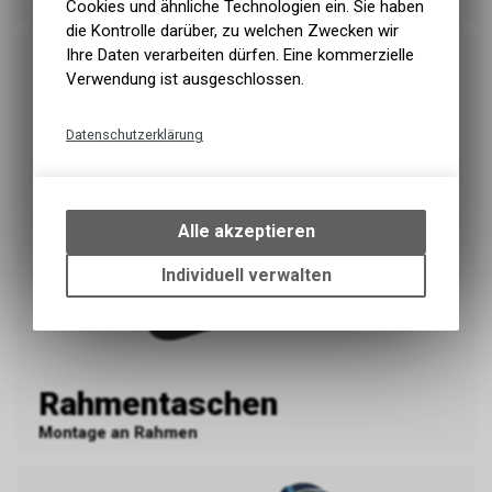
Montage auf Gepäckträger
Cookies und ähnliche Technologien ein. Sie haben
die Kontrolle darüber, zu welchen Zwecken wir
Ihre Daten verarbeiten dürfen. Eine kommerzielle
Verwendung ist ausgeschlossen.
Datenschutzerklärung
Technische Funktionen
Wir erfassen und speichern
bestimmte Interaktionen und
Alle akzeptieren
Einstellungen auf Ihrem Gerät,
um die grundlegenden
Individuell verwalten
Funktionen unseres Online-
Angebots, wie die Verwendung
des Warenkorbs, zu
ermöglichen. Bitte beachten Sie,
dass die gespeicherten Daten
Rahmentaschen
keinerlei Rückschlüsse auf Ihre
persönlichen Informationen
Montage an Rahmen
zulassen.