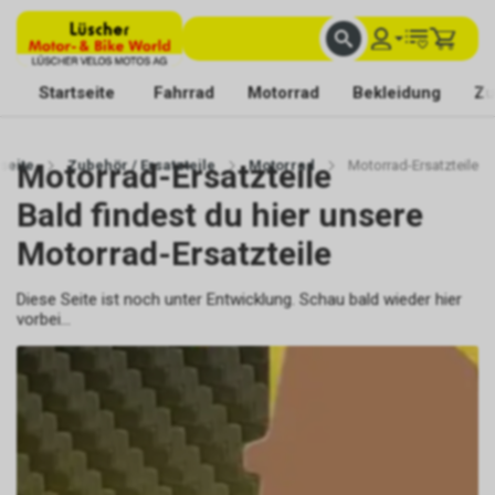
FACHKUNDIGE BERATUNG
BESTE AUSWAHL
MIT BEGEISTERUNG FÜR DICH DA
Startseite
Fahrrad
Motorrad
Bekleidung
Zu
tseite
Motorrad-Ersatzteile
Zubehör / Ersatzteile
Motorrad
Motorrad-Ersatzteile
Bald findest du hier unsere
Motorrad-Ersatzteile
Diese Seite ist noch unter Entwicklung. Schau bald wieder hier
vorbei...