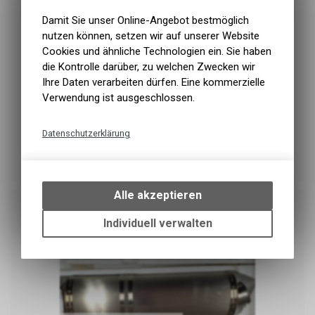
Damit Sie unser Online-Angebot bestmöglich
nutzen können, setzen wir auf unserer Website
Cookies und ähnliche Technologien ein. Sie haben
die Kontrolle darüber, zu welchen Zwecken wir
Ihre Daten verarbeiten dürfen. Eine kommerzielle
Verwendung ist ausgeschlossen.
Datenschutzerklärung
Technische Funktionen
Yamaha-Teile
Wir erfassen und speichern
bestimmte Interaktionen und
Alle akzeptieren
Einstellungen auf Ihrem Gerät,
um die grundlegenden
Individuell verwalten
Funktionen unseres Online-
Angebots, wie die Verwendung
des Warenkorbs, zu
ermöglichen. Bitte beachten Sie,
dass die gespeicherten Daten
keinerlei Rückschlüsse auf Ihre