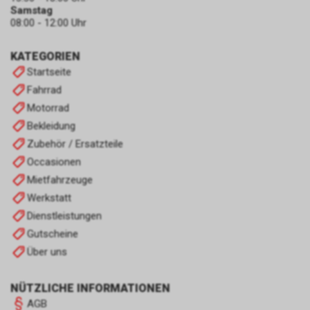
Samstag
08:00 - 12:00 Uhr
KATEGORIEN
Startseite
Fahrrad
Motorrad
Bekleidung
Zubehör / Ersatzteile
Occasionen
Mietfahrzeuge
Werkstatt
Dienstleistungen
Gutscheine
Über uns
NÜTZLICHE INFORMATIONEN
AGB