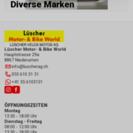
Diverse Marken
persönlichen Informationen
zulassen.
Lüscher Motor- & Bike World
Hauptstrasse 29a
8867 Niederurnen
info
@
luscherag.ch
055 610 31 31
+41 55 6103131
ÖFFNUNGSZEITEN
Montag
13:30 - 18:00 Uhr
Dienstag - Freitag
08:00 - 12:00 Uhr
13:30 - 18:00 Uhr